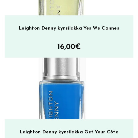
i
l
a
k
Leighton Denny kynsilakka Yes We Cannes
k
a
16,00
€
d
u
o
m
ä
ä
r
ä
Leighton Denny kynsilakka Get Your Côte