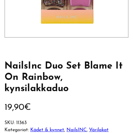
NailsInc Duo Set Blame It
On Rainbow,
kynsilakkaduo
19,90
€
SKU:
11363
Kategoriat:
Kädet & kynnet
, 
NailsINC
, 
Värilakat