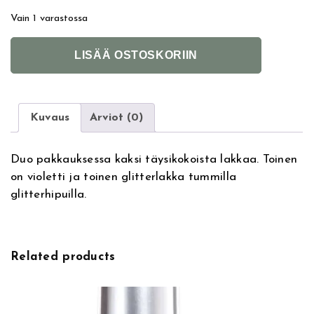
Vain 1 varastossa
N
A
LISÄÄ OSTOSKORIIN
a
l
i
t
l
e
s
r
Kuvaus
Arviot (0)
I
n
n
a
Duo pakkauksessa kaksi täysikokoista lakkaa. Toinen
c
t
on violetti ja toinen glitterlakka tummilla
D
i
glitterhipuilla.
u
v
o
e
S
:
e
Related products
t
B
l