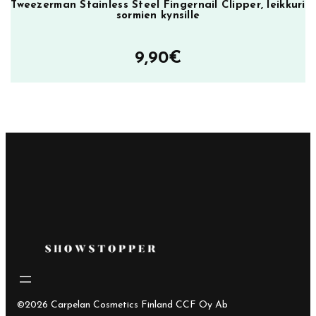
Tweezerman Stainless Steel Fingernail Clipper, leikkuri
sormien kynsille
9,90
€
©2026 Carpelan Cosmetics Finland CCF Oy Ab