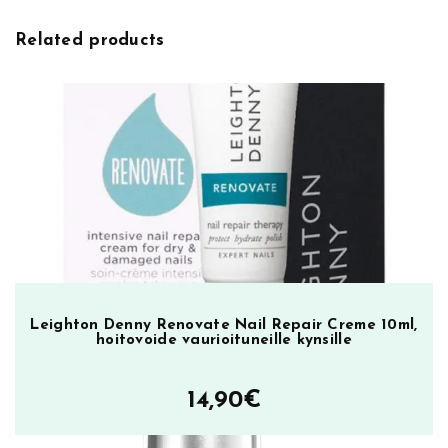
:
t
F
Related products
a
l
l
e
n
M
e
r
m
a
i
d
Leighton Denny Renovate Nail Repair Creme 10ml,
hoitovoide vaurioituneille kynsille
,
k
y
14,90
€
n
s