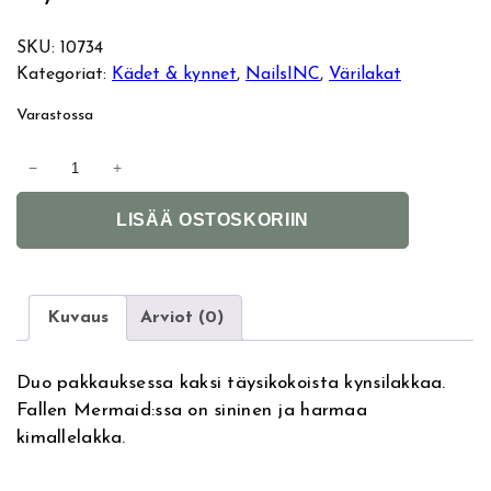
SKU:
10734
Kategoriat:
Kädet & kynnet
, 
NailsINC
, 
Värilakat
Varastossa
N
−
+
a
A
i
LISÄÄ OSTOSKORIIN
l
l
t
s
e
I
r
n
Kuvaus
Arviot (0)
n
c
a
D
Duo pakkauksessa kaksi täysikokoista kynsilakkaa.
t
u
Fallen Mermaid:ssa on sininen ja harmaa
i
o
kimallelakka.
v
S
e
e