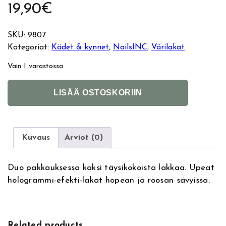
19,90
€
SKU:
9807
Kategoriat:
Kädet & kynnet
, 
NailsINC
, 
Värilakat
Vain 1 varastossa
N
A
LISÄÄ OSTOSKORIIN
a
l
i
t
l
e
s
r
Kuvaus
Arviot (0)
I
n
n
a
Duo pakkauksessa kaksi täysikokoista lakkaa. Upeat
c
t
hologrammi-efekti-lakat hopean ja roosan sävyissa.
D
i
u
v
o
e
S
:
Related products