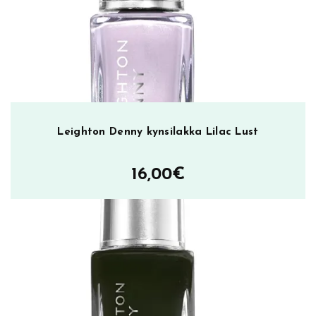
n
s
i
l
a
k
k
a
Leighton Denny kynsilakka Lilac Lust
d
u
16,00
€
o
m
ä
ä
r
ä