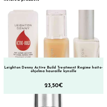
e
t
H
o
l
l
e
r
-
G
r
a
Leighton Denny Active Build Treatment Regime hoito-
p
ohjelma hauraille kynsille
h
i
23,50
€
c
,
k
y