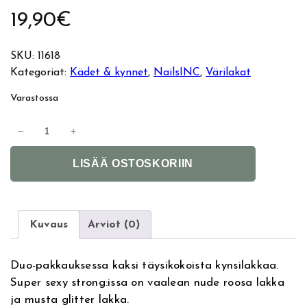
19,90
€
SKU:
11618
Kategoriat:
Kädet & kynnet
, 
NailsINC
, 
Värilakat
Varastossa
N
−
+
a
A
i
LISÄÄ OSTOSKORIIN
l
l
t
s
e
I
r
n
Kuvaus
Arviot (0)
n
c
a
D
Duo-pakkauksessa kaksi täysikokoista kynsilakkaa.
t
u
Super sexy strong:issa on vaalean nude roosa lakka
i
o
ja musta glitter lakka.
v
S