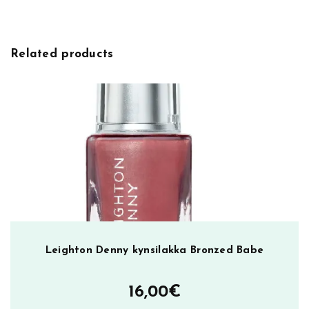
e
e
:
t
S
Related products
u
p
e
r
S
e
x
y
S
t
r
o
Leighton Denny kynsilakka Bronzed Babe
n
g
16,00
€
,