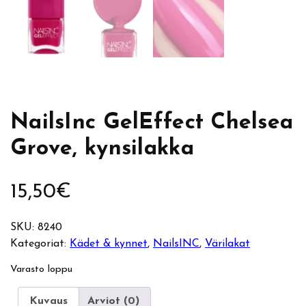
NailsInc GelEffect Chelsea
Grove, kynsilakka
15,50
€
SKU:
8240
Kategoriat:
Kädet & kynnet
, 
NailsINC
, 
Värilakat
Varasto loppu
Kuvaus
Arviot (0)