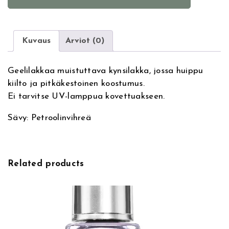
l
l
t
s
e
I
r
n
Kuvaus
Arviot (0)
n
c
a
G
Geelilakkaa muistuttava kynsilakka, jossa huippu
t
e
kiilto ja pitkäkestoinen koostumus.
i
l
Ei tarvitse UV-lamppua kovettuakseen.
v
E
e
f
Sävy: Petroolinvihreä
:
f
e
c
t
Related products
R
e
g
a
l