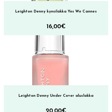
ä
Leighton Denny kynsilakka Yes We Cannes
16,00
€
Leighton Denny Under Cover aluslakka
20,00
€