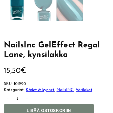
NailsInc GelEffect Regal
Lane, kynsilakka
15,50
€
SKU:
101290
Kategoriat:
Kädet & kynnet
, 
NailsINC
, 
Värilakat
N
−
+
a
A
i
LISÄÄ OSTOSKORIIN