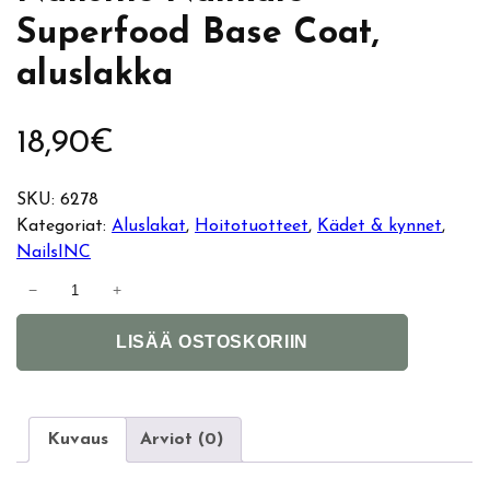
Superfood Base Coat,
aluslakka
18,90
€
SKU:
6278
Kategoriat:
Aluslakat
, 
Hoitotuotteet
, 
Kädet & kynnet
, 
NailsINC
N
−
+
a
A
i
LISÄÄ OSTOSKORIIN
l
l
t
s
e
I
r
n
Kuvaus
Arviot (0)
n
c
a
N