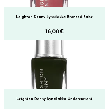
r
ä
Leighton Denny kynsilakka Bronzed Babe
16,00
€
Leighton Denny kynsilakka Undercurrent