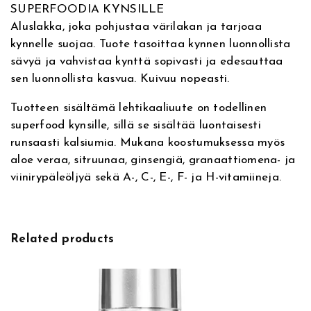
SUPERFOODIA KYNSILLE
t
a
Aluslakka, joka pohjustaa värilakan ja tarjoaa
i
i
kynnelle suojaa. Tuote tasoittaa kynnen luonnollista
v
l
sävyä ja vahvistaa kynttä sopivasti ja edesauttaa
e
k
sen luonnollista kasvua. Kuivuu nopeasti.
:
a
l
Tuotteen sisältämä lehtikaaliuute on todellinen
e
superfood kynsille, sillä se sisältää luontaisesti
S
runsaasti kalsiumia. Mukana koostumuksessa myös
u
aloe veraa, sitruunaa, ginsengiä, granaattiomena- ja
p
viinirypäleöljyä sekä A-, C-, E-, F- ja H-vitamiineja.
e
r
f
o
Related products
o
d
B
a