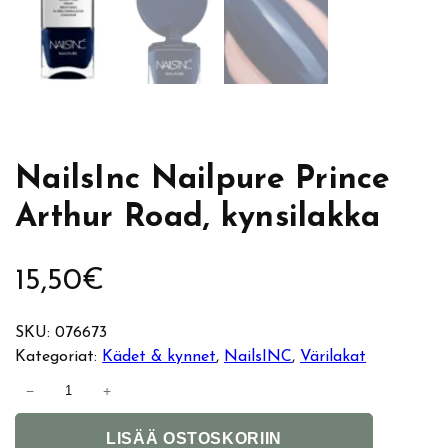
NailsInc Nailpure Prince
Arthur Road, kynsilakka
15,50
€
SKU:
076673
Kategoriat:
Kädet & kynnet
, 
NailsINC
, 
Värilakat
N
−
+
a
A
i
LISÄÄ OSTOSKORIIN