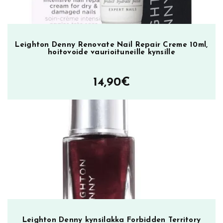
A
r
t
h
Leighton Denny Renovate Nail Repair Creme 10ml,
hoitovoide vaurioituneille kynsille
u
r
R
14,90
€
o
a
d
,
k
y
n
s
i
l
a
Leighton Denny kynsilakka Forbidden Territory
k