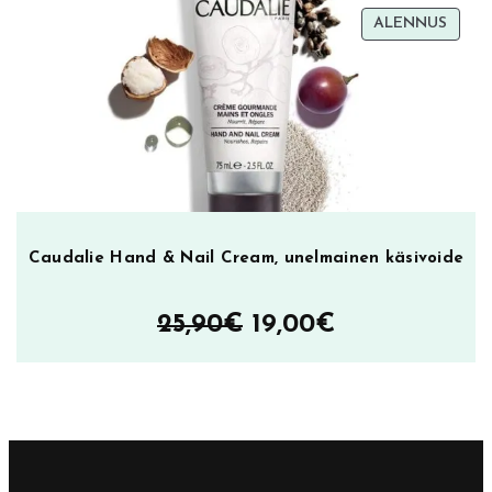
TUOT
ALENNUS
ALEN
Caudalie Hand & Nail Cream, unelmainen käsivoide
Alkuperäinen
Nykyinen
25,90
€
19,00
€
hinta
hinta
oli:
on:
25,90€.
19,00€.