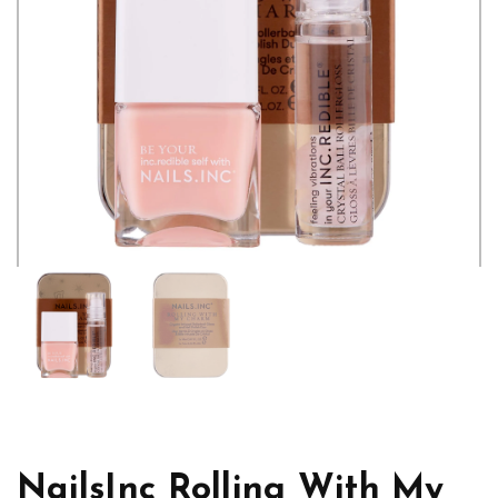
NailsInc Rolling With My