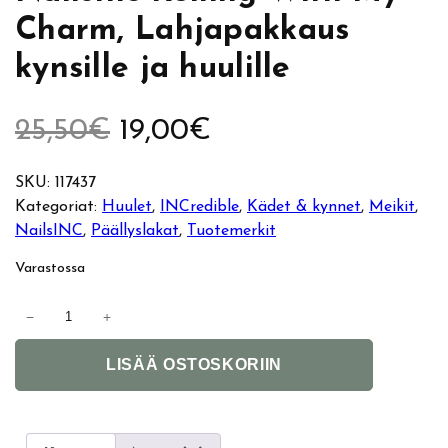
Charm, Lahjapakkaus
kynsille ja huulille
A
N
25,50
€
19,00
€
l
y
SKU:
117437
Kategoriat:
Huulet
, 
INCredible
, 
Kädet & kynnet
, 
Meikit
, 
k
k
NailsINC
, 
Päällyslakat
, 
Tuotemerkit
u
y
Varastossa
p
i
N
−
+
a
e
n
A
i
LISÄÄ OSTOSKORIIN
l
l
r
e
t
s
e
I
ä
n
r