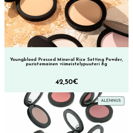
23,90€.
9,90€.
Youngblood Pressed Mineral Rice Setting Powder,
puristemainen viimeistelypuuteri 8g
42,50
€
TUOT
ALENNUS
ALEN