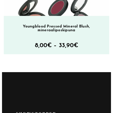
Youngblood Pressed Mineral Blush,
mineraaliposkipuna
Hintaluokka
8,00
€
–
33,90
€
8,00€
–
33,90€