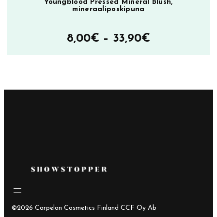
Youngblood Pressed Mineral Blush,
mineraaliposkipuna
Hintaluokka
8,00
€
–
33,90
€
8,00€
–
33,90€
©2026 Carpelan Cosmetics Finland CCF Oy Ab