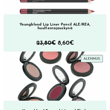
Youngblood Lip Liner Pencil ALE/REA,
huultenrajauskynä
Alkuperäinen
Nykyinen
23,80
€
8,60
€
hinta
hinta
TUOT
ALENNUS
oli:
on:
ALEN
23,80€.
8,60€.