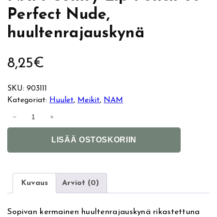
Perfect Nude,
huultenrajauskynä
8,25
€
SKU:
903111
Kategoriat:
Huulet
, 
Meikit
, 
NAM
N
−
+
A
A
M
LISÄÄ OSTOSKORIIN
l
C
t
o
e
m
r
f
Kuvaus
Arviot (0)
n
y
a
L
Sopivan kermainen huultenrajauskynä rikastettuna
t
i