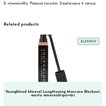
E-vitamiinilla. Päässä teroitin. Saatavana 4 sävyä.
i
p
v
P
e
e
:
n
Related products
c
i
l
TUOT
ALENNUS
0
ALEN
3
P
e
r
f
e
c
t
Youngblood Mineral Lengthening Mascara Blackout,
musta mineraaliripsiväri
N
u