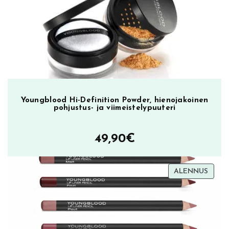
ä
23,90€.
9,90€.
m
ä
ä
r
ä
Youngblood Hi-Definition Powder, hienojakoinen
pohjustus- ja viimeistelypuuteri
49,90
€
TUOT
ALENNUS
ALEN