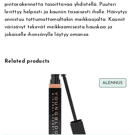
pintarakennetta tasoittavaa yhdistellä. Puuteri
i
i
levittyy helposti ja kauniin tasaisesti iholle. Häivytys
v
n
onnistuu tottumattomaltakin meikkaajalta. Kauniit
e
g
värisävyt tekevät meikkaamisesta hauskaa ja
:
P
jokaiselle ihonsävylle löytyy omansa.
r
e
s
s
Related products
e
d
P
TUOT
ALENNUS
o
ALEN
w
d
e
r
0
4