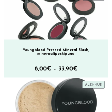
ALEN
23,90€.
9,90€.
Youngblood Pressed Mineral Blush,
mineraaliposkipuna
Hintaluokka
8,00
€
–
33,90
€
8,00€
TUOT
ALENNUS
–
ALEN
33,90€