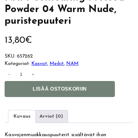
Powder 04 Warm Nude,
puristepuuteri
13,80
€
SKU:
657262
Kategoriat:
Kasvot
, 
Meikit
, 
NAM
N
−
+
A
A
M
LISÄÄ OSTOSKORIIN
l
C
t
o
e
n
r
t
Kuvaus
Arviot (0)
n
o
a
u
Kasvojenmuokkauspuuterit sisältävät ihon
t
r