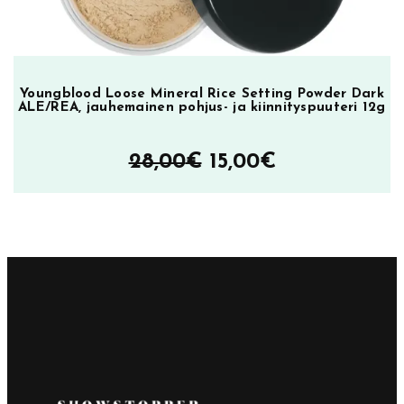
Youngblood Loose Mineral Rice Setting Powder Dark
ALE/REA, jauhemainen pohjus- ja kiinnityspuuteri 12g
Alkuperäinen
Nykyinen
28,00
€
15,00
€
hinta
hinta
oli:
on:
28,00€.
15,00€.