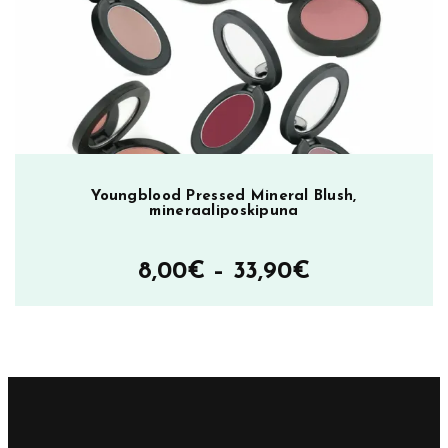
ALEN
23,80€.
8,60€.
Youngblood Pressed Mineral Blush,
mineraaliposkipuna
Hintaluokka
8,00
€
–
33,90
€
8,00€
–
33,90€