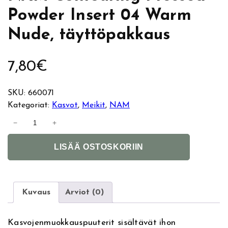
Powder Insert 04 Warm
Nude, täyttöpakkaus
7,80
€
SKU:
660071
Kategoriat:
Kasvot
, 
Meikit
, 
NAM
N
−
+
A
A
M
LISÄÄ OSTOSKORIIN
l
C
t
o
e
n
r
t
Kuvaus
Arviot (0)
n
o
a
u
Kasvojenmuokkauspuuterit sisältävät ihon
t
r