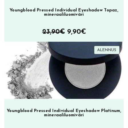
t
Youngblood Pressed Individual Eyeshadow Topaz,
ö
mineraaliluomiväri
p
a
Alkuperäinen
Nykyinen
23,90
€
9,90
€
k
k
hinta
hinta
a
TUOT
ALENNUS
oli:
on:
u
ALEN
s
23,90€.
9,90€.
m
ä
ä
r
ä
Youngblood Pressed Individual Eyeshadow Platinum,
mineraaliluomiväri