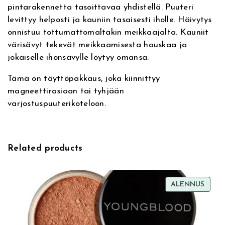
pintarakennetta tasoittavaa yhdistellä. Puuteri
i
i
levittyy helposti ja kauniin tasaisesti iholle. Häivytys
v
n
onnistuu tottumattomaltakin meikkaajalta. Kauniit
e
g
värisävyt tekevät meikkaamisesta hauskaa ja
:
P
jokaiselle ihonsävylle löytyy omansa.
r
e
Tämä on täyttöpakkaus, joka kiinnittyy
s
magneettirasiaan tai tyhjään
s
varjostuspuuterikoteloon.
e
d
P
o
Related products
w
d
e
TUOT
ALENNUS
r
ALEN
I
n