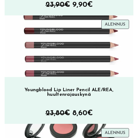
Alkuperäinen
Nykyinen
23,90
€
9,90
€
hinta
hinta
TUOT
ALENNUS
oli:
on:
ALEN
23,90€.
9,90€.
Youngblood Lip Liner Pencil ALE/REA,
huultenrajauskynä
Alkuperäinen
Nykyinen
23,80
€
8,60
€
hinta
hinta
TUOT
ALENNUS
oli:
on: