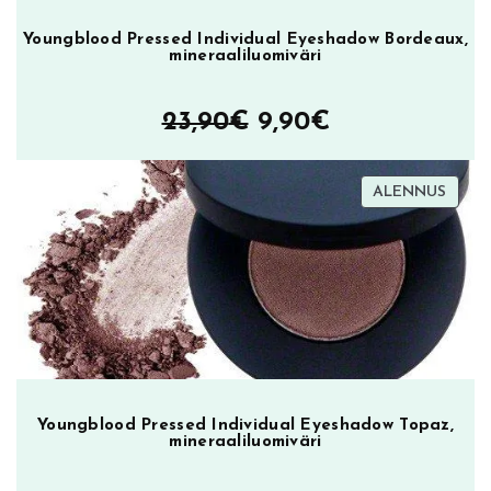
ö
Youngblood Pressed Individual Eyeshadow Bordeaux,
p
mineraaliluomiväri
a
k
Alkuperäinen
Nykyinen
23,90
€
9,90
€
k
a
hinta
hinta
u
TUOT
ALENNUS
oli:
on:
s
ALEN
m
23,90€.
9,90€.
ä
ä
r
ä
Youngblood Pressed Individual Eyeshadow Topaz,
mineraaliluomiväri