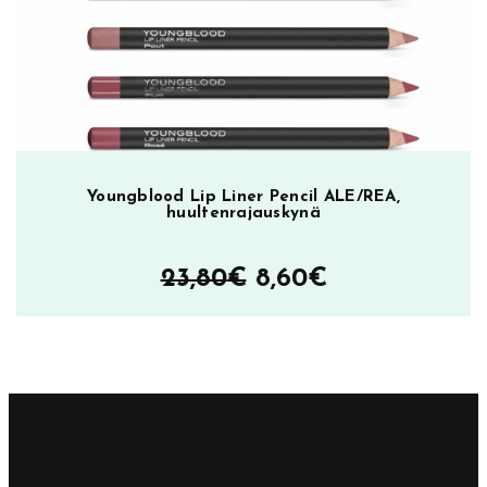
Youngblood Lip Liner Pencil ALE/REA,
huultenrajauskynä
Alkuperäinen
Nykyinen
23,80
€
8,60
€
hinta
hinta
oli:
on:
23,80€.
8,60€.