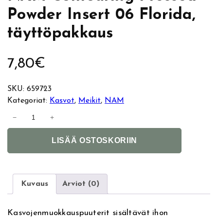
Powder Insert 06 Florida,
täyttöpakkaus
7,80
€
SKU:
659723
Kategoriat:
Kasvot
, 
Meikit
, 
NAM
N
−
+
A
A
M
LISÄÄ OSTOSKORIIN
l
C
t
o
e
n
r
t
Kuvaus
Arviot (0)
n
o
a
u
Kasvojenmuokkauspuuterit sisältävät ihon
t
r