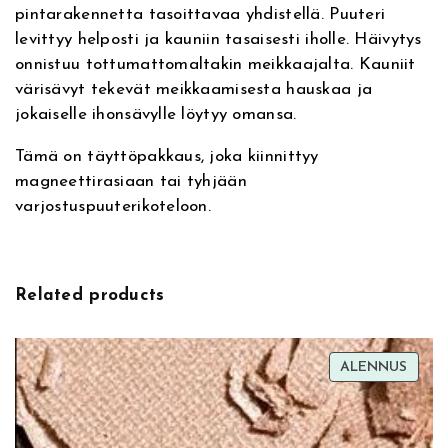
pintarakennetta tasoittavaa yhdistellä. Puuteri
i
i
levittyy helposti ja kauniin tasaisesti iholle. Häivytys
v
n
onnistuu tottumattomaltakin meikkaajalta. Kauniit
e
g
värisävyt tekevät meikkaamisesta hauskaa ja
:
P
jokaiselle ihonsävylle löytyy omansa.
r
e
Tämä on täyttöpakkaus, joka kiinnittyy
s
magneettirasiaan tai tyhjään
s
varjostuspuuterikoteloon.
e
d
P
o
Related products
w
d
e
TUOT
ALENNUS
r
ALEN
I
n