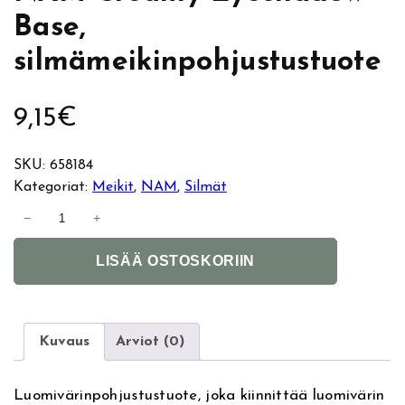
Base,
silmämeikinpohjustustuote
9,15
€
SKU:
658184
Kategoriat:
Meikit
, 
NAM
, 
Silmät
N
−
+
A
A
M
LISÄÄ OSTOSKORIIN
l
C
t
r
e
e
r
a
Kuvaus
Arviot (0)
n
m
a
y
Luomivärinpohjustustuote, joka kiinnittää luomivärin
t
E