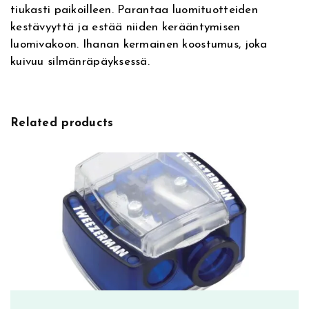
tiukasti paikoilleen. Parantaa luomituotteiden
i
y
kestävyyttä ja estää niiden kerääntymisen
v
e
luomivakoon. Ihanan kermainen koostumus, joka
e
s
kuivuu silmänräpäyksessä.
:
h
a
d
o
Related products
w
B
a
s
e
,
s
i
l
m
ä