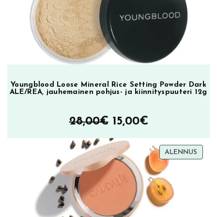
23,90€.
9,90€.
Youngblood Loose Mineral Rice Setting Powder Dark
ALE/REA, jauhemainen pohjus- ja kiinnityspuuteri 12g
Alkuperäinen
Nykyinen
28,00
€
15,00
€
hinta
hinta
TUOT
ALENNUS
oli:
on:
ALEN
28,00€.
15,00€.