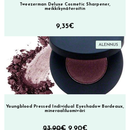
m
Tweezerman Deluxe Cosmetic Sharpener,
e
meikkikynäteroitin
i
k
9,35
€
i
n
p
TUOT
ALENNUS
o
ALEN
h
j
u
s
t
u
s
t
Youngblood Pressed Individual Eyeshadow Bordeaux,
mineraaliluomiväri
u
o
Alkuperäinen
Nykyinen
t
23,90
€
9,90
€