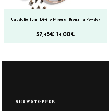
Caudalie Teint Divine Mineral Bronzing Powder
Alkuperäinen
Nykyinen
37,45
€
14,00
€
hinta
hinta
oli:
on:
37,45€.
14,00€.