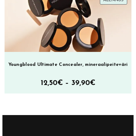
ALENNUS
oli:
on:
ALEN
23,90€.
9,90€.
Youngblood Ultimate Concealer, mineraalipeiteväri
Hintaluokka
12,50
€
–
39,90
€
12,50€
–
39,90€