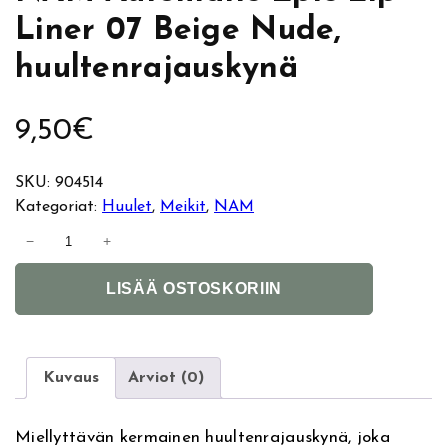
Liner 07 Beige Nude,
huultenrajauskynä
9,50
€
SKU:
904514
Kategoriat:
Huulet
, 
Meikit
, 
NAM
N
−
+
A
A
M
LISÄÄ OSTOSKORIIN
l
A
t
u
e
t
r
o
Kuvaus
Arviot (0)
n
m
a
a
Miellyttävän kermainen huultenrajauskynä, joka
t
t