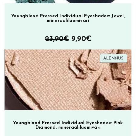
u
s
Youngblood Pressed Individual Eyeshadow Jewel,
k
mineraaliluomiväri
y
n
Alkuperäinen
Nykyinen
23,90
€
9,90
€
ä
m
hinta
hinta
ä
TUOT
ALENNUS
oli:
on:
ä
ALEN
r
23,90€.
9,90€.
ä
Youngblood Pressed Individual Eyeshadow Pink
Diamond, mineraaliluomiväri