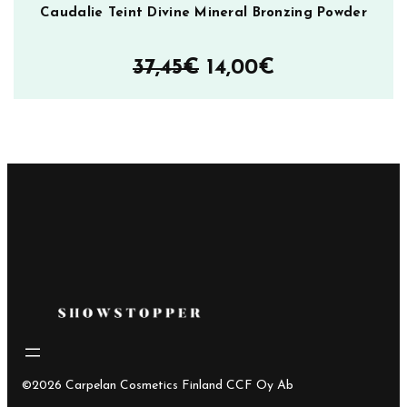
Caudalie Teint Divine Mineral Bronzing Powder
Alkuperäinen
Nykyinen
37,45
€
14,00
€
hinta
hinta
oli:
on:
37,45€.
14,00€.
©2026 Carpelan Cosmetics Finland CCF Oy Ab