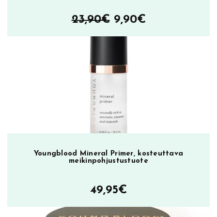
ä
n
Alkuperäinen
Nykyinen
23,90
€
9,90
€
r
hinta
hinta
a
j
oli:
on:
a
23,90€.
9,90€.
u
s
+
i
r
t
o
Youngblood Mineral Primer, kosteuttava
r
meikinpohjustustuote
i
p
49,95
€
s
i
l