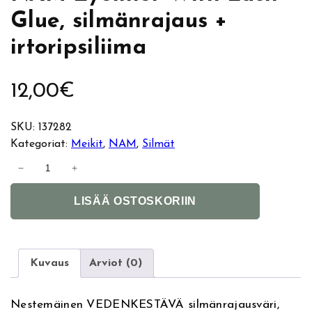
Glue, silmänrajaus +
irtoripsiliima
12,00
€
SKU:
137282
Kategoriat:
Meikit
, 
NAM
, 
Silmät
N
−
+
A
A
M
LISÄÄ OSTOSKORIIN
l
E
t
y
e
e
r
l
Kuvaus
Arviot (0)
n
i
a
n
Nestemäinen VEDENKESTÄVÄ silmänrajausväri,
t
e