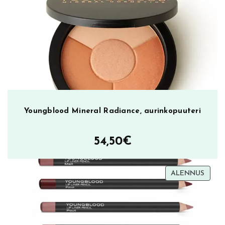
i
i
m
a
m
ä
ä
r
ä
Youngblood Mineral Radiance, aurinkopuuteri
54,50
€
TUOT
ALENNUS
ALEN