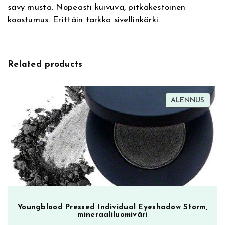
sävy musta. Nopeasti kuivuva, pitkäkestoinen
i
r
koostumus. Erittäin tarkka sivellinkärki.
v
W
e
i
:
t
h
Related products
L
a
s
TUOT
ALENNUS
h
ALEN
G
l
u
e
,
s
i
l
Youngblood Pressed Individual Eyeshadow Storm,
mineraaliluomiväri
m