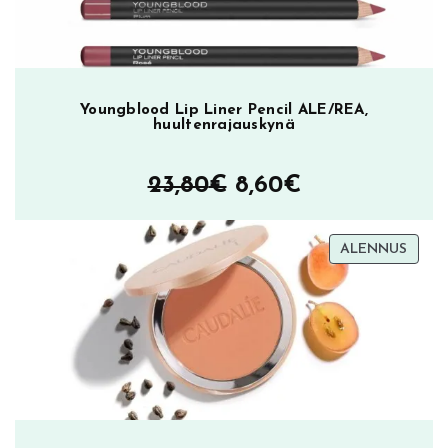
Youngblood Lip Liner Pencil ALE/REA,
huultenrajauskynä
Alkuperäinen
Nykyinen
23,80
€
8,60
€
hinta
hinta
TUOT
ALENNUS
oli:
on:
ALEN
23,80€.
8,60€.