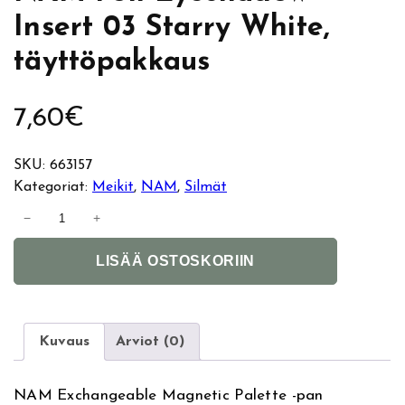
Insert 03 Starry White,
täyttöpakkaus
7,60
€
SKU:
663157
Kategoriat:
Meikit
, 
NAM
, 
Silmät
N
−
+
A
A
M
LISÄÄ OSTOSKORIIN
l
F
t
o
e
i
r
l
Kuvaus
Arviot (0)
n
E
a
y
NAM Exchangeable Magnetic Palette -pan
t
e