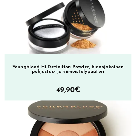
oli:
on:
u
s
23,90€.
9,90€.
m
ä
ä
r
ä
Youngblood Hi-Definition Powder, hienojakoinen
pohjustus- ja viimeistelypuuteri
49,90
€