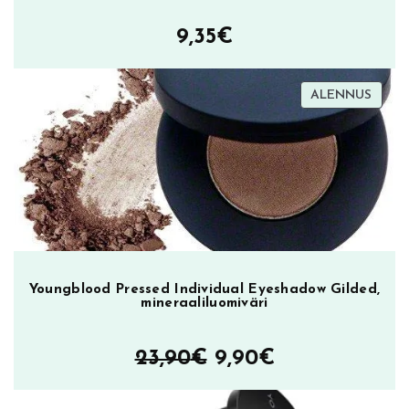
r
y
9,35
€
W
h
i
TUOT
ALENNUS
ALEN
t
e
,
t
ä
y
t
t
Youngblood Pressed Individual Eyeshadow Gilded,
ö
mineraaliluomiväri
p
a
Alkuperäinen
Nykyinen
23,90
€
9,90
€
k
k
hinta
hinta
a