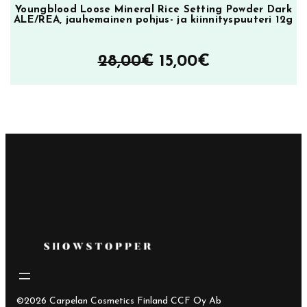
Youngblood Loose Mineral Rice Setting Powder Dark
ALE/REA, jauhemainen pohjus- ja kiinnityspuuteri 12g
Alkuperäinen
Nykyinen
28,00
€
15,00
€
hinta
hinta
oli:
on:
28,00€.
15,00€.
©2026 Carpelan Cosmetics Finland CCF Oy Ab