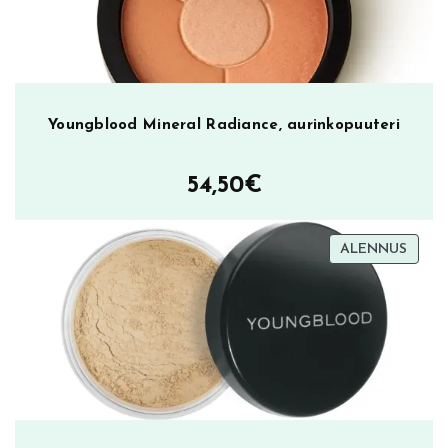
Youngblood Mineral Radiance, aurinkopuuteri
54,50
€
TUOT
ALENNUS
ALEN