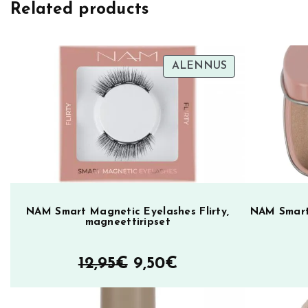
Related products
u
n
d
a
TUOTE
ALENNUS
ALENNUKSES
t
i
o
n
K
a
b
u
NAM Smart Magnetic Eyelashes Flirty,
NAM Smart 
magneettiripset
k
i
Alkuperäinen
Nykyinen
12,95
€
9,50
€
B
hinta
hinta
r
u