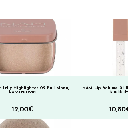
n
a
t
i
SA
v
e
:
Jelly Highlighter 02 Full Moon,
NAM Lip Volume 01 Br
korostusväri
huulikiil
12,00
€
10,80