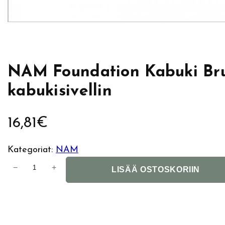
NAM Foundation Kabuki Bru
kabukisivellin
16,81
€
Kategoriat:
NAM
N
−
+
LISÄÄ OSTOSKORIIN
A
M
F
o