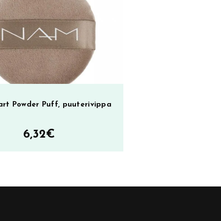
t Powder Puff, puuterivippa
6,32
€