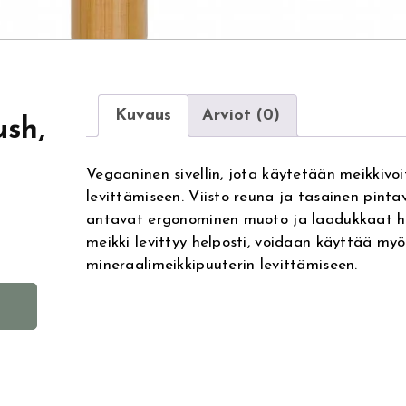
Kuvaus
Arviot (0)
sh,
Vegaaninen sivellin, jota käytetään meikkivo
levittämiseen. Viisto reuna ja tasainen pinta
antavat ergonominen muoto ja laadukkaat h
meikki levittyy helposti, voidaan käyttää my
mineraalimeikkipuuterin levittämiseen.
A
l
t
e
r