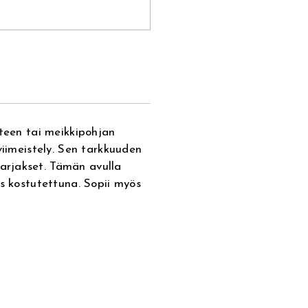
iteen tai meikkipohjan
viimeistely. Sen tarkkuuden
arjakset. Tämän avulla
ös kostutettuna. Sopii myös