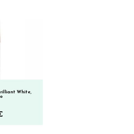
illiant White,
to
€