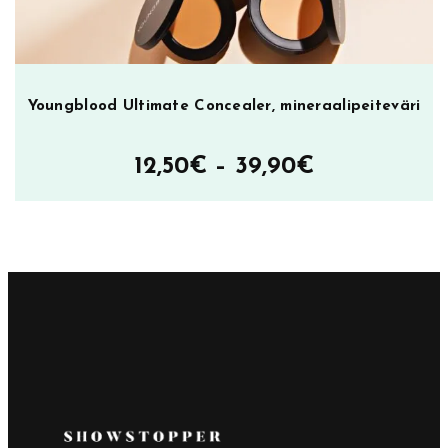
Youngblood Ultimate Concealer, mineraalipeiteväri
Hintaluokka
12,50
€
–
39,90
€
12,50€
–
39,90€