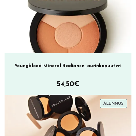
oli:
on:
23,90€.
9,90€.
Youngblood Mineral Radiance, aurinkopuuteri
54,50
€
TUOT
ALENNUS
ALEN