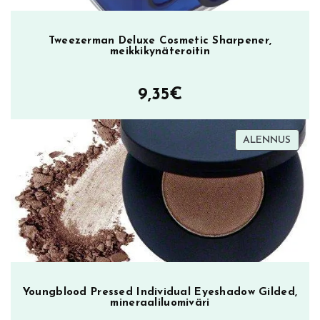
i
d
a
Tweezerman Deluxe Cosmetic Sharpener,
meikkikynäteroitin
y
,
h
9,35
€
u
u
TUOT
ALENNUS
l
ALEN
t
e
n
r
a
j
a
u
Youngblood Pressed Individual Eyeshadow Gilded,
s
mineraaliluomiväri
k