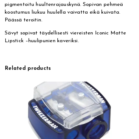
pigmentoitu huultenrajauskynä. Sopivan pehmeä
i
a
koostumus liukuu huulella vaivatta eikä kuivata.
v
t
Päässä teroitin.
e
t
:
e
Sävyt sopivat täydellisesti viereisten Iconic Matte
L
Lipstick –huulipunien kaveriksi.
i
p
P
e
Related products
n
c
i
l
1
1
H
o
l