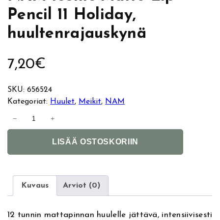
Pencil 11 Holiday,
huultenrajauskynä
7,20
€
SKU:
656524
Kategoriat:
Huulet
, 
Meikit
, 
NAM
N
−
+
A
A
M
LISÄÄ OSTOSKORIIN
l
I
t
c
e
o
r
n
Kuvaus
Arviot (0)
n
i
a
c
12 tunnin mattapinnan huulelle jättävä, intensiivisesti
t
M