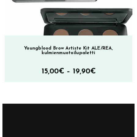
Youngblood Brow Artiste Kit ALE/REA,
kulmienmuotoilupaletti
Hintaluokka
15,00
€
–
19,90
€
15,00€
–
19,90€