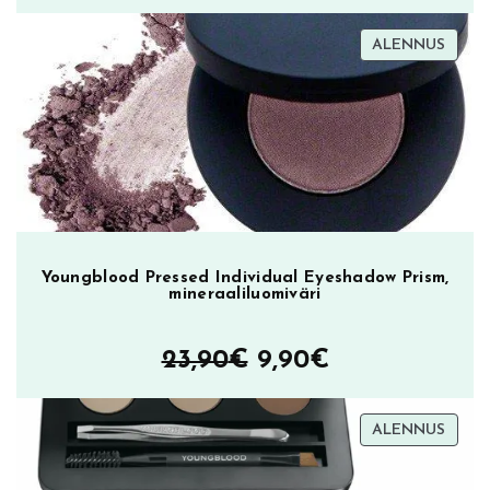
hinta
hinta
TUOT
ALENNUS
oli:
on:
ALEN
23,90€.
9,90€.
Youngblood Pressed Individual Eyeshadow Prism,
mineraaliluomiväri
Alkuperäinen
Nykyinen
23,90
€
9,90
€
hinta
hinta
TUOT
ALENNUS
oli:
on:
ALEN
23,90€.
9,90€.