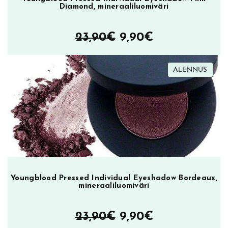
Diamond, mineraaliluomiväri
Alkuperäinen
Nykyinen
23,90
€
9,90
€
hinta
hinta
TUOT
ALENNUS
oli:
on:
ALEN
23,90€.
9,90€.
Youngblood Pressed Individual Eyeshadow Bordeaux,
mineraaliluomiväri
Alkuperäinen
Nykyinen
23,90
€
9,90
€