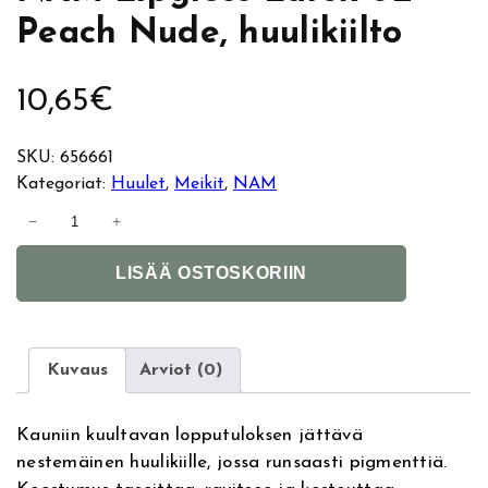
Peach Nude, huulikiilto
10,65
€
SKU:
656661
Kategoriat:
Huulet
, 
Meikit
, 
NAM
N
−
+
A
A
M
LISÄÄ OSTOSKORIIN
l
L
t
i
e
p
r
g
Kuvaus
Arviot (0)
n
l
a
o
Kauniin kuultavan lopputuloksen jättävä
t
s
nestemäinen huulikiille, jossa runsaasti pigmenttiä.
i
s