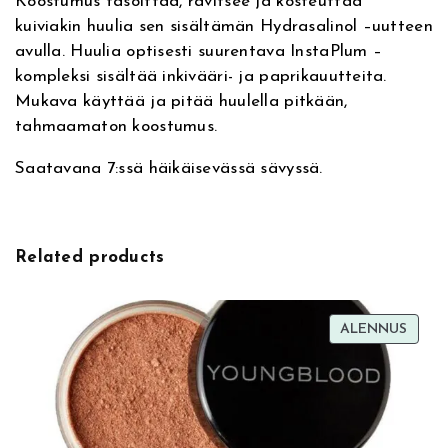
Koostumus tasoittaa, ravitsee ja kosteuttaa
v
L
kuiviakin huulia sen sisältämän Hydrasalinol –uutteen
e
a
avulla. Huulia optisesti suurentava InstaPlum –
:
t
kompleksi sisältää inkivääri- ja paprikauutteita.
e
Mukava käyttää ja pitää huulella pitkään,
x
tahmaamaton koostumus.
0
2
Saatavana 7:ssä häikäisevässä sävyssä.
P
e
a
c
Related products
h
N
u
TUOT
ALENNUS
d
ALEN
e
,
h
u