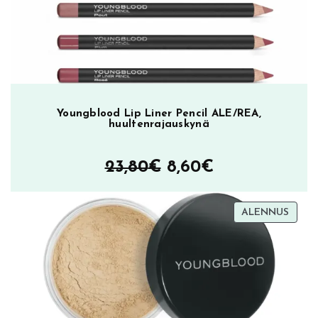
Youngblood Lip Liner Pencil ALE/REA,
huultenrajauskynä
Alkuperäinen
Nykyinen
23,80
€
8,60
€
hinta
hinta
TUOT
ALENNUS
oli:
on:
ALEN
23,80€.
8,60€.