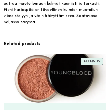
auttaa muotoilemaan kulmat kauniisti ja tarkasti.
i
P
Pieni harjaspää on täydellinen kulmien muotoilun
v
e
viimeistelyyn ja värin häivyttämiseen. Saatavana
e
n
neljässä sävyssä.
:
c
i
l
0
Related products
3
W
a
TUOT
ALENNUS
r
ALEN
m
M
e
d
i
u
m