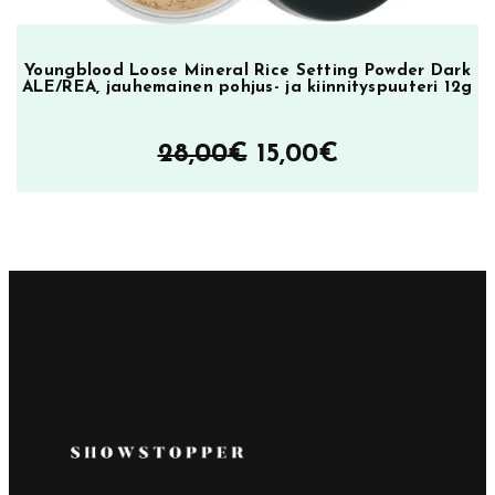
Youngblood Loose Mineral Rice Setting Powder Dark
ALE/REA, jauhemainen pohjus- ja kiinnityspuuteri 12g
Alkuperäinen
Nykyinen
28,00
€
15,00
€
hinta
hinta
oli:
on:
28,00€.
15,00€.