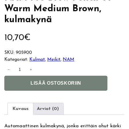
Warm Medium Brown,
kulmakynä
10,70
€
SKU:
905900
Kategoriat:
Kulmat
, 
Meikit
, 
NAM
N
−
+
A
A
M
LISÄÄ OSTOSKORIIN
l
P
t
r
e
o
r
B
Kuvaus
Arviot (0)
n
r
a
o
Automaattinen kulmakynä, jonka erittäin ohut kärki
t
w