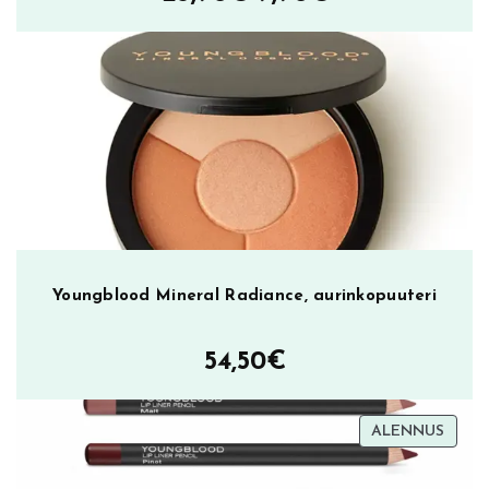
ä
hinta
hinta
oli:
on:
23,90€.
9,90€.
Youngblood Mineral Radiance, aurinkopuuteri
54,50
€
TUOT
ALENNUS
ALEN