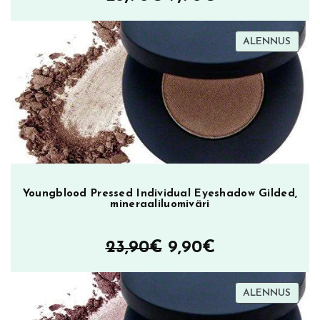
hinta
hinta
TUOT
ALENNUS
oli:
on:
ALEN
23,90€.
9,90€.
Youngblood Pressed Individual Eyeshadow Gilded,
mineraaliluomiväri
Alkuperäinen
Nykyinen
23,90
€
9,90
€
hinta
hinta
TUOT
ALENNUS
oli:
on:
ALEN