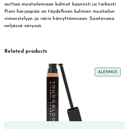
auttaa muotoilemaan kulmat kauniisti ja tarkasti.
i
P
Pieni harjaspää on täydellinen kulmien muotoilun
v
e
viimeistelyyn ja värin häivyttämiseen. Saatavana
e
n
neljässä sävyssä.
:
c
i
l
0
Related products
4
W
a
TUOT
ALENNUS
r
ALEN
m
D
a
r
k
B
r