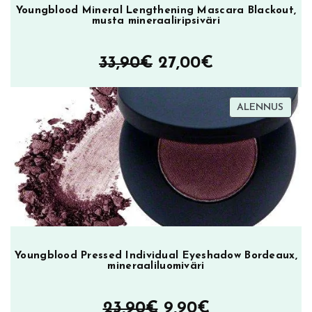
o
Youngblood Mineral Lengthening Mascara Blackout,
w
musta mineraaliripsiväri
n
,
Alkuperäinen
Nykyinen
33,90
€
27,00
€
k
hinta
hinta
u
l
TUOT
ALENNUS
oli:
on:
m
ALEN
33,90€.
27,00€.
a
k
y
n
ä
m
ä
ä
Youngblood Pressed Individual Eyeshadow Bordeaux,
mineraaliluomiväri
r
ä
Alkuperäinen
Nykyinen
23,90
€
9,90
€