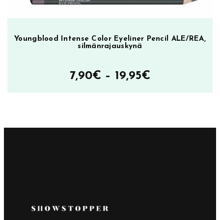
Youngblood Intense Color Eyeliner Pencil ALE/REA,
silmänrajauskynä
Hintaluokka
7,90
€
–
19,95
€
7,90€
–
19,95€