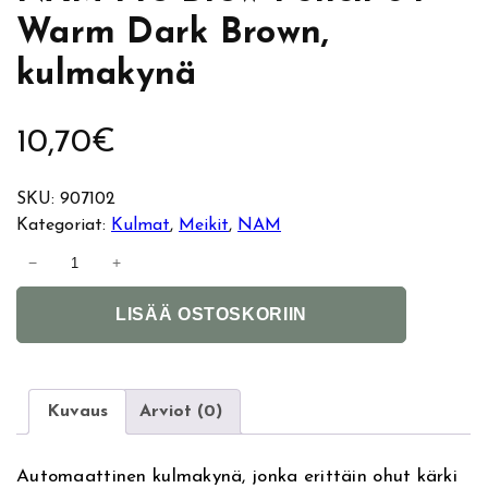
Warm Dark Brown,
kulmakynä
10,70
€
SKU:
907102
Kategoriat:
Kulmat
, 
Meikit
, 
NAM
N
−
+
A
A
M
LISÄÄ OSTOSKORIIN
l
P
t
r
e
o
r
B
Kuvaus
Arviot (0)
n
r
a
o
Automaattinen kulmakynä, jonka erittäin ohut kärki
t
w