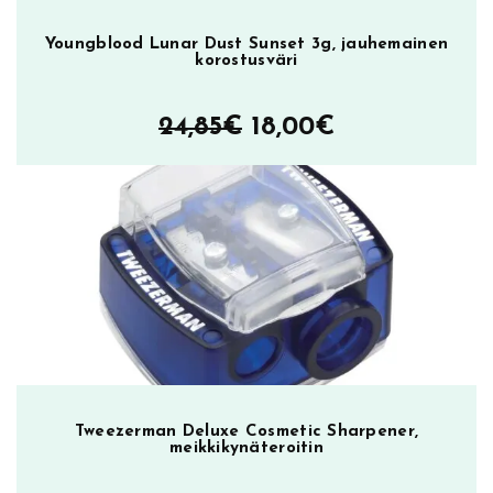
u
r
Youngblood Lunar Dust Sunset 3g, jauhemainen
a
korostusväri
l
B
Alkuperäinen
Nykyinen
24,85
€
18,00
€
r
hinta
hinta
o
n
oli:
on:
z
24,85€.
18,00€.
e
,
p
e
i
t
e
v
Tweezerman Deluxe Cosmetic Sharpener,
meikkikynäteroitin
ä
r