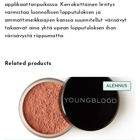
applikaattoripuikossa. Kerroksittainen levitys
i
i
varmistaa luonnollisen lopputuloksen ja
v
n
ammattimeikkaajien kanssa suunnitellut värisävyt
e
g
takaavat aina yhtä upean lopputuloksen ihon
:
C
värisävystä riippumatta.
o
n
c
e
Related products
a
l
e
TUOT
ALENNUS
r
ALEN
0
6
N
N
a
t