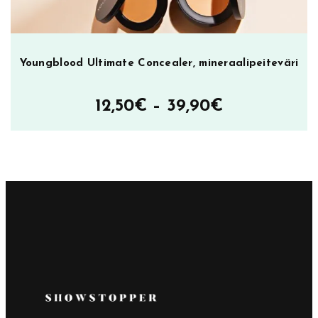
Youngblood Ultimate Concealer, mineraalipeiteväri
Hintaluokka
12,50
€
–
39,90
€
12,50€
–
39,90€