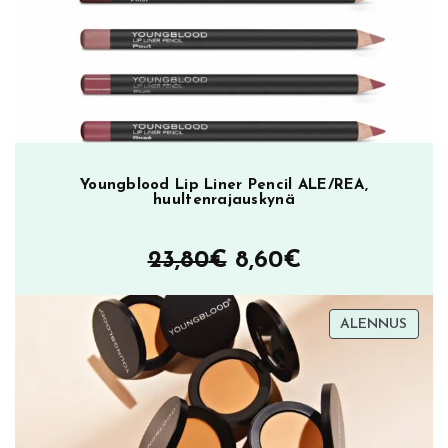
Youngblood Lip Liner Pencil ALE/REA,
huultenrajauskynä
Alkuperäinen
Nykyinen
23,80
€
8,60
€
hinta
hinta
TUOT
ALENNUS
oli:
on:
ALEN
23,80€.
8,60€.