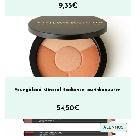
i
9,35
€
m
ä
ä
r
ä
Youngblood Mineral Radiance, aurinkopuuteri
54,50
€
TUOT
ALENNUS
ALEN