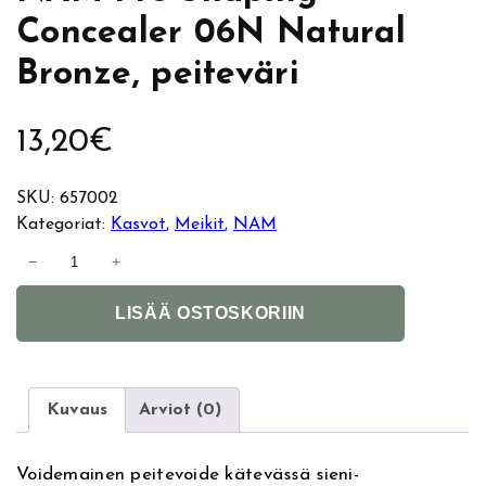
Concealer 06N Natural
Bronze, peiteväri
13,20
€
SKU:
657002
Kategoriat:
Kasvot
, 
Meikit
, 
NAM
N
−
+
A
A
M
LISÄÄ OSTOSKORIIN
l
P
t
r
e
o
r
S
Kuvaus
Arviot (0)
n
h
a
a
Voidemainen peitevoide kätevässä sieni-
t
p