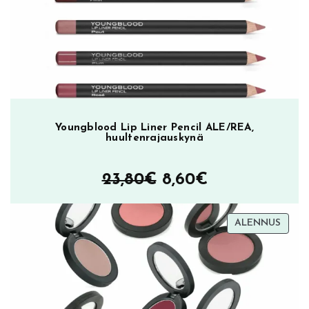
23,90€.
9,90€.
Youngblood Lip Liner Pencil ALE/REA,
huultenrajauskynä
Alkuperäinen
Nykyinen
23,80
€
8,60
€
hinta
hinta
TUOT
ALENNUS
oli:
on:
ALEN
23,80€.
8,60€.