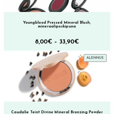
Youngblood Pressed Mineral Blush,
mineraaliposkipuna
Hintaluokka
8,00
€
–
33,90
€
8,00€
TUOT
ALENNUS
–
ALEN
33,90€
Caudalie Teint Divine Mineral Bronzing Powder