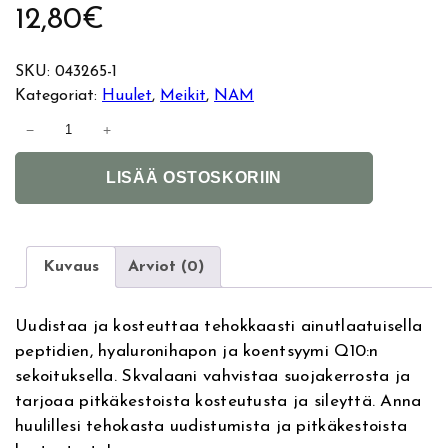
12,80
€
SKU:
043265-1
Kategoriat:
Huulet
, 
Meikit
, 
NAM
N
−
+
A
A
M
LISÄÄ OSTOSKORIIN
l
R
t
e
e
c
r
o
Kuvaus
Arviot (0)
n
v
a
e
Uudistaa ja kosteuttaa tehokkaasti ainutlaatuisella
t
r
peptidien, hyaluronihapon ja koentsyymi Q10:n
i
i
sekoituksella. Skvalaani vahvistaa suojakerrosta ja
v
n
tarjoaa pitkäkestoista kosteutusta ja sileyttä. Anna
e
g
huulillesi tehokasta uudistumista ja pitkäkestoista
:
L