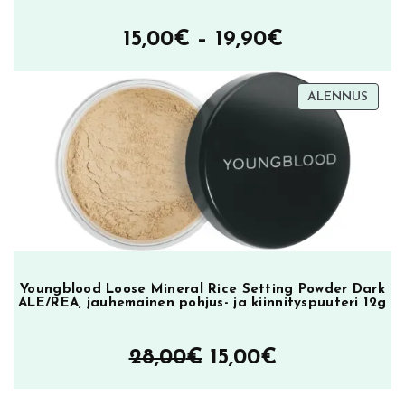
Hintaluokka
15,00
€
–
19,90
€
15,00€
TUOT
ALENNUS
–
ALEN
19,90€
Youngblood Loose Mineral Rice Setting Powder Dark
ALE/REA, jauhemainen pohjus- ja kiinnityspuuteri 12g
Alkuperäinen
Nykyinen
28,00
€
15,00
€
hinta
hinta