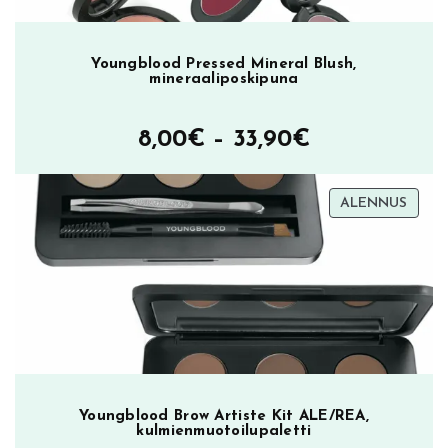
Youngblood Pressed Mineral Blush,
mineraaliposkipuna
Hintaluokka
8,00
€
–
33,90
€
8,00€
TUOT
ALENNUS
–
ALEN
33,90€
Youngblood Brow Artiste Kit ALE/REA,
kulmienmuotoilupaletti