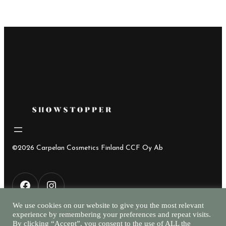
oli:
on:
28,00€.
15,00€.
©2026 Carpelan Cosmetics Finland CCF Oy Ab
F
I
We use cookies on our website to give you the most relevant
experience by remembering your preferences and repeat visits.
a
n
By clicking “Accept”, you consent to the use of ALL the