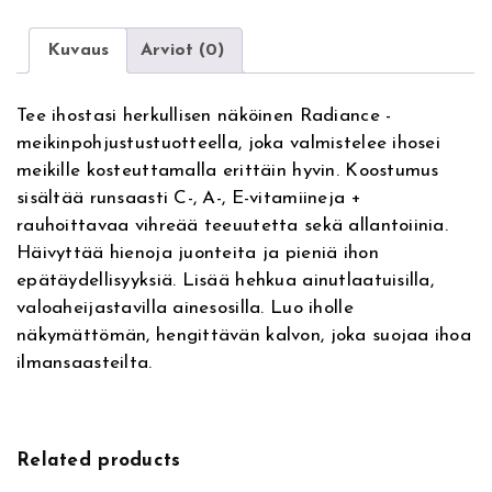
e
a
r
r
Kuvaus
Arviot (0)
n
t
a
R
Tee ihostasi herkullisen näköinen Radiance -
t
a
meikinpohjustustuotteella, joka valmistelee ihosei
i
d
meikille kosteuttamalla erittäin hyvin. Koostumus
v
i
sisältää runsaasti C-, A-, E-vitamiineja +
e
a
rauhoittavaa vihreää teeuutetta sekä allantoiinia.
:
n
Häivyttää hienoja juonteita ja pieniä ihon
c
epätäydellisyyksiä. Lisää hehkua ainutlaatuisilla,
e
valoaheijastavilla ainesosilla. Luo iholle
S
näkymättömän, hengittävän kalvon, joka suojaa ihoa
m
ilmansaasteilta.
o
o
t
h
Related products
&