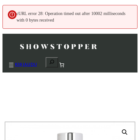
cURL error 28: Operation timed out after 10002 milliseconds
with 0 bytes received
H
KIRJAUDU
a
k
u