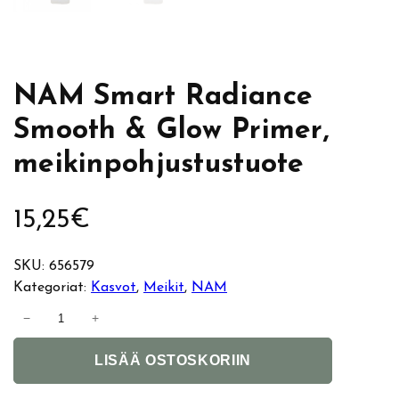
NAM Smart Radiance
Smooth & Glow Primer,
meikinpohjustustuote
15,25
€
SKU:
656579
Kategoriat:
Kasvot
, 
Meikit
, 
NAM
N
−
+
A
A
M
LISÄÄ OSTOSKORIIN
l
S
t
m