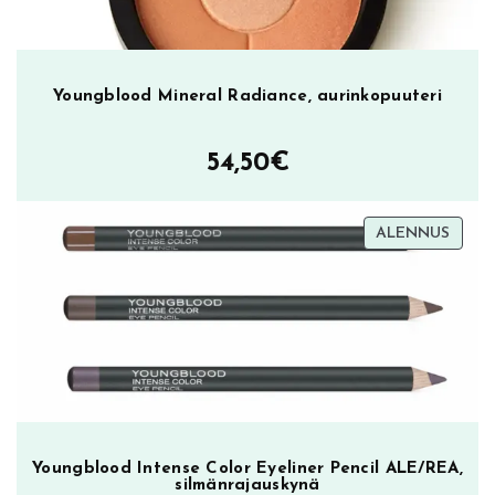
Youngblood Mineral Radiance, aurinkopuuteri
54,50
€
TUOT
ALENNUS
ALEN
Youngblood Intense Color Eyeliner Pencil ALE/REA,
silmänrajauskynä