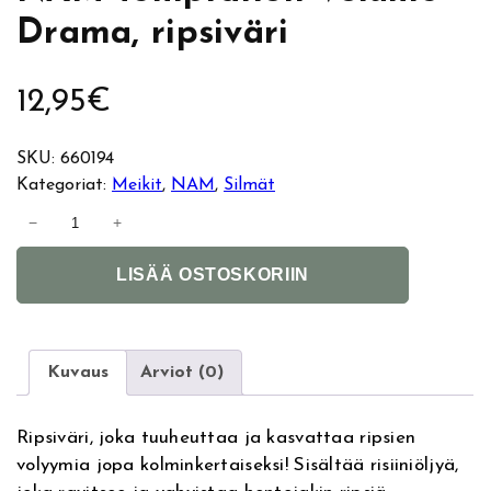
Drama, ripsiväri
12,95
€
SKU:
660194
Kategoriat:
Meikit
, 
NAM
, 
Silmät
N
−
+
A
A
M
LISÄÄ OSTOSKORIIN
l
T
t
e
e
m
r
p
Kuvaus
Arviot (0)
n
t
a
a
Ripsiväri, joka tuuheuttaa ja kasvattaa ripsien
t
t
volyymia jopa kolminkertaiseksi! Sisältää risiiniöljyä,
i
i