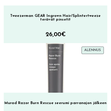
Tweezerman GEAR Ingrown Hair/Splintertweeze
terävät pinsetit
26,00
€
TUOT
ALENNUS
ALEN
Murad Razor Burn Rescue seerumi parranajon jälkeen