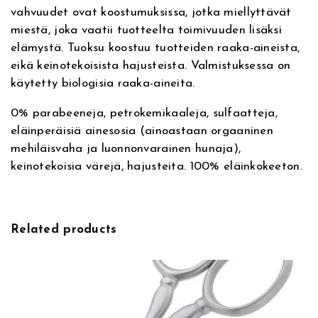
a
vahvuudet ovat koostumuksissa, jotka miellyttävät
m
miestä, joka vaatii tuotteelta toimivuuden lisäksi
T
elämystä. Tuoksu koostuu tuotteiden raaka-aineista,
u
eikä keinotekoisista hajusteista. Valmistuksessa on
b
käytetty biologisia raaka-aineita.
e
,
0% parabeeneja, petrokemikaaleja, sulfaatteja,
p
eläinperäisiä ainesosia (ainoastaan orgaaninen
a
mehiläisvaha ja luonnonvarainen hunaja),
r
keinotekoisia värejä, hajusteita. 100% eläinkokeeton.
r
a
n
a
Related products
j
o
v
o
i