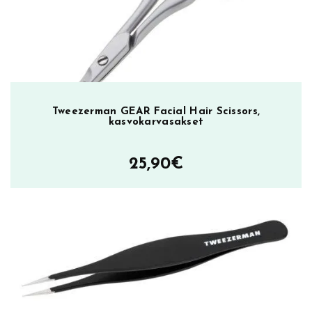
d
e
m
ä
ä
r
ä
Tweezerman GEAR Facial Hair Scissors,
kasvokarvasakset
25,90
€