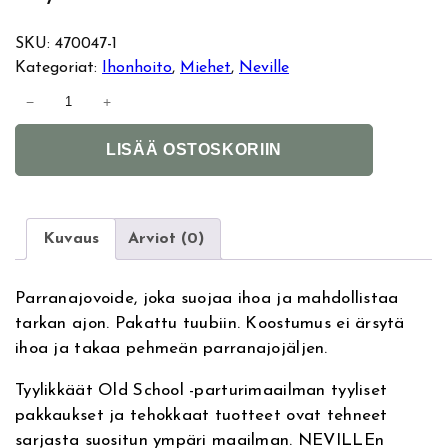
SKU:
470047-1
Kategoriat:
Ihonhoito
, 
Miehet
, 
Neville
N
−
+
e
A
v
LISÄÄ OSTOSKORIIN
l
i
t
l
e
l
r
e
Kuvaus
Arviot (0)
n
S
a
h
Parranajovoide, joka suojaa ihoa ja mahdollistaa
t
a
tarkan ajon. Pakattu tuubiin. Koostumus ei ärsytä
i
v
ihoa ja takaa pehmeän parranajojäljen.
v
e
e
C
Tyylikkäät Old School -parturimaailman tyyliset
:
r
pakkaukset ja tehokkaat tuotteet ovat tehneet
e
sarjasta suositun ympäri maailman. NEVILLEn