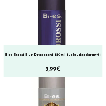
oli:
on:
6,95€.
2,49€.
Bies Brossi Blue Deodorant 150ml, tuoksudeodorantti
3,99
€