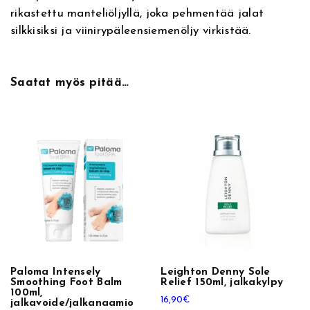
r
rikastettu manteliöljyllä, joka pehmentää jalat
v
F
silkkisiksi ja viinirypäleensiemenöljy virkistää.
e
o
:
o
t
Saatat myös pitää…
S
c
r
u
b
1
2
5
m
l
,
j
Paloma Intensely
Leighton Denny Sole
Smoothing Foot Balm
Relief 150ml, jalkakylpy
a
100ml,
l
16,90
€
jalkavoide/jalkanaamio