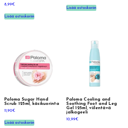
k
8,99
€
Lisää ostoskoriin
a
Lisää ostoskoriin
k
u
o
r
i
n
t
a
m
ä
ä
r
ä
Paloma Sugar Hand
Paloma Cooling and
Scrub 125ml, käsikuorinta
Soothing Foot and Leg
Gel 125ml, viilentävä
11,90
€
jalkageeli
10,99
€
Lisää ostoskoriin