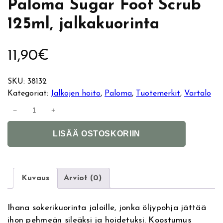
Paloma Sugar Foot Scrub
125ml, jalkakuorinta
11,90
€
SKU:
38132
Kategoriat:
Jalkojen hoito
, 
Paloma
, 
Tuotemerkit
, 
Vartalo
P
−
+
a
A
l
LISÄÄ OSTOSKORIIN
l
o
t
m
e
a
r
S
Kuvaus
Arviot (0)
n
u
a
g
Ihana sokerikuorinta jaloille, jonka öljypohja jättää
t
a
ihon pehmeän sileäksi ja hoidetuksi. Koostumus
i