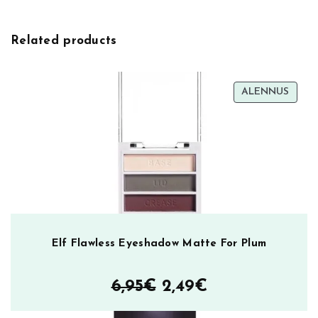
Related products
TUOT
ALENNUS
ALEN
Elf Flawless Eyeshadow Matte For Plum
Alkuperäinen
Nykyinen
6,95
€
2,49
€
hinta
hinta