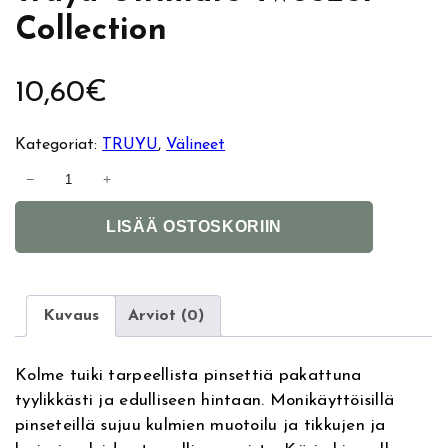
Collection
10,60
€
Kategoriat:
TRUYU
, 
Välineet
T
−
+
r
A
u
LISÄÄ OSTOSKORIIN
l
y
t
u
e
U
r
l
Kuvaus
Arviot (0)
n
t
a
i
Kolme tuiki tarpeellista pinsettiä pakattuna
t
m
tyylikkästi ja edulliseen hintaan. Monikäyttöisillä
i
a
pinseteillä sujuu kulmien muotoilu ja tikkujen ja
v
t