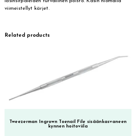
lasinsirpaleiden turvallinen poisto. Käsin hiomalla
e
e
viimeistellyt kärjet.
:
T
w
e
e
Related products
z
e
r
C
o
l
l
e
c
t
i
o
Tweezerman Ingrown Toenail File sisäänkasvaneen
n
kynnen hoitoviila
m