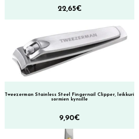
ä
22,65
€
ä
r
ä
Tweezerman Stainless Steel Fingernail Clipper, leikkuri
sormien kynsille
9,90
€