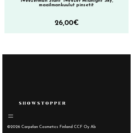
Tweezerman Slant Tweezer Midnight Sky,
maailmankuulut pinsetit
26,00
€
©2026 Carpelan Cosmetics Finland CCF Oy Ab