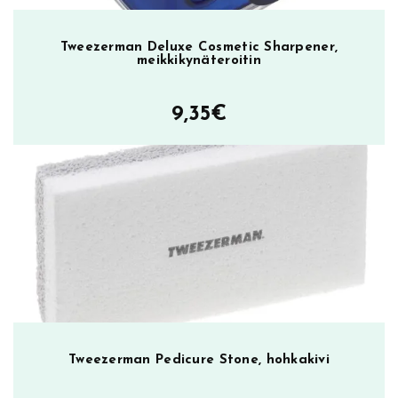
p
i
Tweezerman Deluxe Cosmetic Sharpener,
n
meikkikynäteroitin
s
e
9,35
€
t
i
t
m
ä
ä
r
ä
Tweezerman Pedicure Stone, hohkakivi