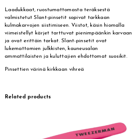
i
S
Laadukkaat, ruostumattomasta teräksestä
v
l
valmistetut Slant-pinsetit sopivat tarkkaan
e
a
kulmakarvojen siistimiseen. Viistot, käsin hiomalla
:
n
viimeistellyt kärjet tarttuvat pienimpäänkin karvaan
t
ja ovat erittäin tarkat. Slant-pinsetit ovat
T
lukemattomien julkkisten, kauneusalan
w
ammattilaisten ja kuluttajien ehdottomat suosikit.
e
e
Pinsettien värinä kirkkaan vihreä
z
e
r
G
Related products
r
e
e
n
A