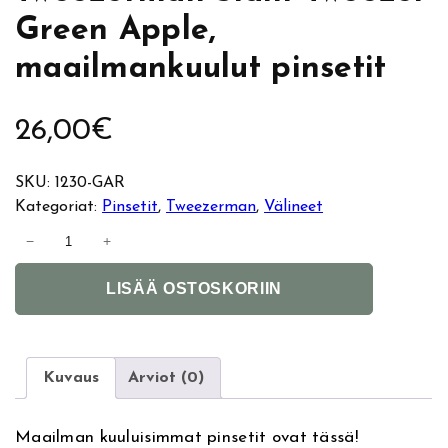
Green Apple,
maailmankuulut pinsetit
26,00
€
SKU:
1230-GAR
Kategoriat:
Pinsetit
, 
Tweezerman
, 
Välineet
T
−
+
w
A
e
LISÄÄ OSTOSKORIIN
l
e
t
z
e
e
r
r
Kuvaus
Arviot (0)
n
m
a
a
Maailman kuuluisimmat pinsetit ovat tässä!
t
n