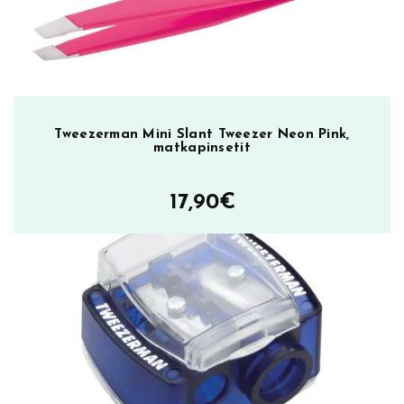
p
p
l
e
,
m
Tweezerman Mini Slant Tweezer Neon Pink,
a
matkapinsetit
a
i
17,90
€
l
m
a
n
k
u
u
l
u
t