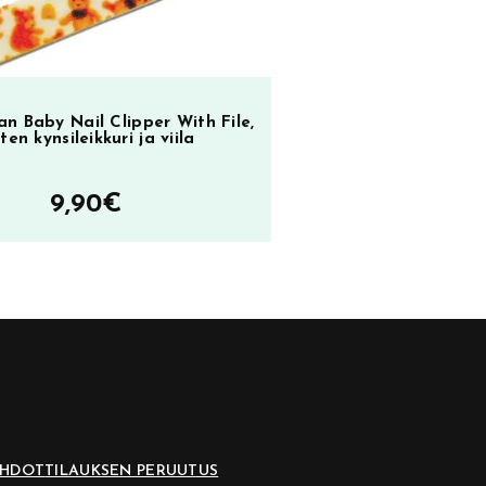
n Baby Nail Clipper With File,
ten kynsileikkuri ja viila
9,90
€
EHDOT
TILAUKSEN PERUUTUS