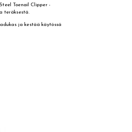
teel Toenail Clipper -
a teräksestä.
aadukas ja kestää käytössä