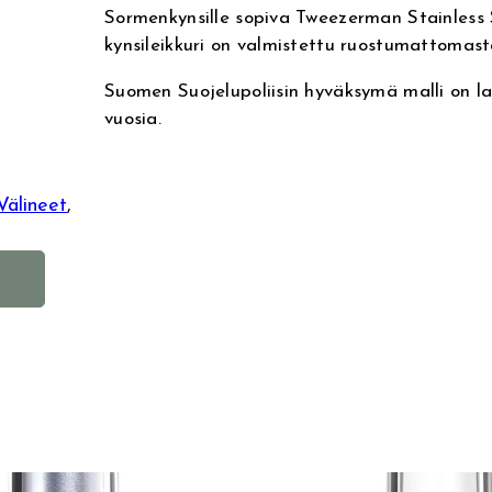
Sormenkynsille sopiva Tweezerman Stainless S
kynsileikkuri on valmistettu ruostumattomast
Suomen Suojelupoliisin hyväksymä malli on l
vuosia.
Välineet
, 
A
l
t
e
r
n
a
t