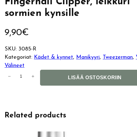
Fingernail Clipper, leikkuri
sormien kynsille
9,90
€
SKU:
3085-R
Kategoriat:
Kädet & kynnet
, 
Manikyyri
, 
Tweezerman
, 
Välineet
T
−
+
LISÄÄ OSTOSKORIIN
w
e
e
z
Related products
e
r
m