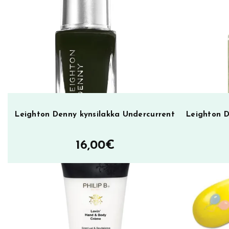
a
n
S
t
a
i
n
l
e
Leighton Denny kynsilakka Undercurrent
Leighton D
s
s
16,00
€
S
t
e
e
l
F