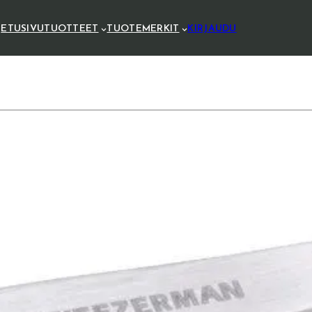
ETUSIVU
TUOTTEET
TUOTEMERKIT
KIRJAUDU