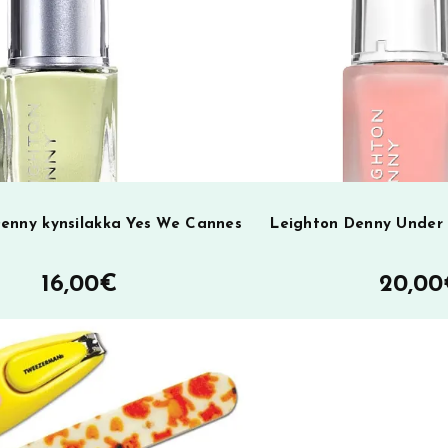
i
v
e
:
enny kynsilakka Yes We Cannes
Leighton Denny Under 
16,00
€
20,00