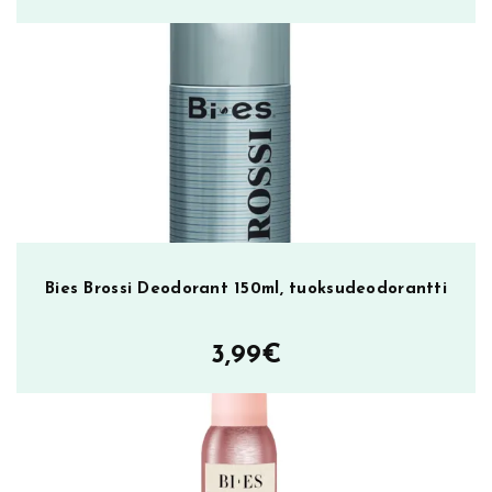
m
ä
ä
r
ä
Bies Brossi Deodorant 150ml, tuoksudeodorantti
3,99
€