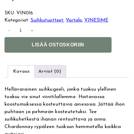
SKU:
VIN016
Kategoriat:
Suihkutuotteet
, 
Vartalo
, 
VINESIME
V
−
+
I
A
N
LISÄÄ OSTOSKORIIN
l
E
t
S
e
I
r
M
Kuvaus
Arviot (0)
n
E
a
S
Hellävarainen suihkugeeli, jonka tuoksu ylellinen
t
h
tuoksu vie sinut viinitilallemme. Hoitavassa
i
o
koostumuksessa kosteuttavia ainesosia. Jättää ihon
v
w
puhtaan ja pehmeän kosteutetuksi. Tee
e
e
suihkuhetkestä ihanan rentouttava ja anna
:
r
Chardonnay rypäleen tuoksun hemmotella kaikkia
G