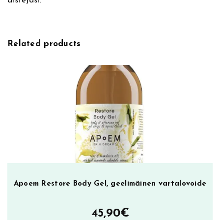
aistejasi.
e
l
2
0
Related products
0
m
l
,
s
u
i
h
k
u
g
e
Apoem Restore Body Gel, geelimäinen vartalovoide
e
l
45,90
€
i