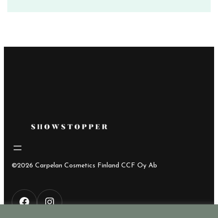
©2026 Carpelan Cosmetics Finland CCF Oy Ab
F
I