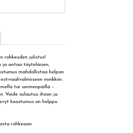
 rohkeuden julistus!
u ja antaa täyteläisen,
oostumus mahdollistaa helpon
stivaalivalmiiseen meikkiin.
timellä tai sormenpäillä –
n. Voide sulautuu ihoon ja
evyt koostumus on helppo
nasta rohkeaan