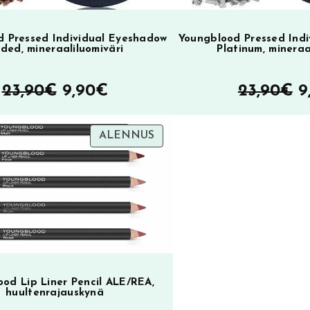
 Pressed Individual Eyeshadow
Youngblood Pressed Ind
lded, mineraaliluomiväri
Platinum, mineraa
Alkuperäinen
Nykyinen
A
23,90
€
9,90
€
23,90
€
9
hinta
hinta
h
TUOTE
ALENNUS
oli:
on:
ol
ALENNUKSESSA
23,90€.
9,90€.
2
od Lip Liner Pencil ALE/REA,
huultenrajauskynä