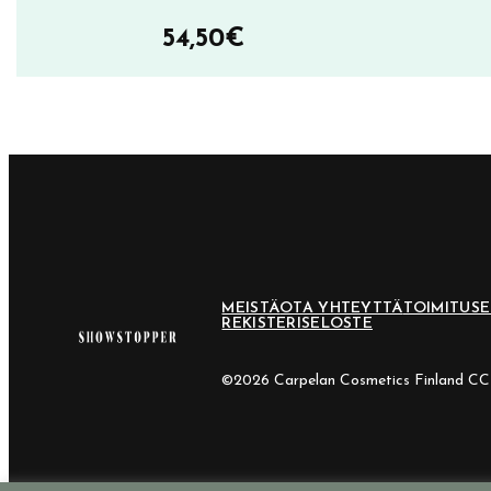
54,50
€
MEISTÄ
OTA YHTEYTTÄ
TOIMITUS
REKISTERISELOSTE
©2026 Carpelan Cosmetics Finland C