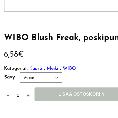
WIBO Blush Freak, poskipu
6,58
€
Kategoriat:
Kasvot
, 
Meikit
, 
WIBO
Sävy
W
LISÄÄ OSTOSKORIIN
−
+
I
A
B
l
O