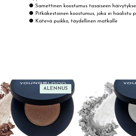
● Samettinen koostumus tasaiseen häivytyks
● Pitkäkestoinen koostumus, joka ei haalistu 
● Kätevä puikko, täydellinen matkalle
TUOTE
ALENNUS
SA
ALENNUKSESSA