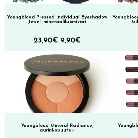
u
n
Youngblood Pressed Individual Eyeshadow
Youngblood
Jewel, mineraaliluomiväri
Gi
a
m
Alkuperäinen
Nykyinen
23,90
€
9,90
€
ä
ä
hinta
hinta
r
oli:
on:
ä
23,90€.
9,90€.
Youngblood Mineral Radiance,
Youngblo
aurinkopuuteri