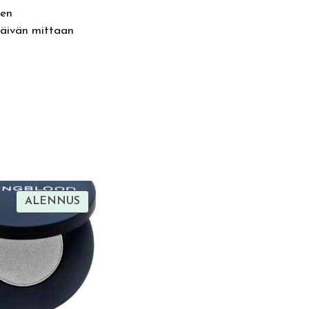
een
päivän mittaan
TUOTE
ALENNUS
ALENNUKSESSA