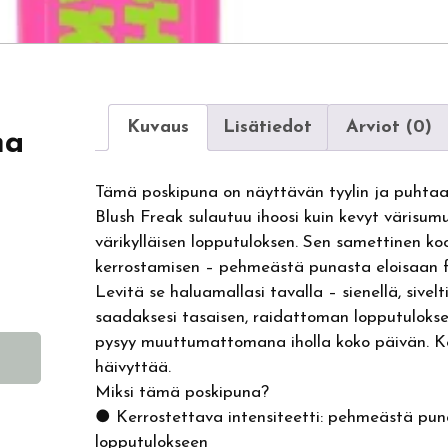
Kuvaus
Lisätiedot
Arviot (0)
na
Tämä poskipuna on näyttävän tyylin ja puhtaan
Blush Freak sulautuu ihoosi kuin kevyt värisum
värikylläisen lopputuloksen. Sen samettinen k
kerrostamisen – pehmeästä punasta eloisaan fe
Levitä se haluamallasi tavalla – sienellä, sivel
saadaksesi tasaisen, raidattoman lopputulokse
pysyy muuttumattomana iholla koko päivän. K
häivyttää.
Miksi tämä poskipuna?
● Kerrostettava intensiteetti: pehmeästä pu
lopputulokseen