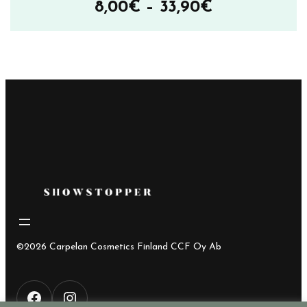
Hintaluokka
8,00
€
–
33,90
€
8,00€
–
33,90€
©2026 Carpelan Cosmetics Finland CCF Oy Ab