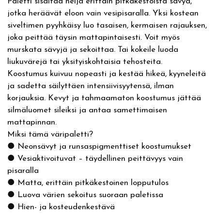
Paletti sisältää neljä erittäin pitkäkestoista sävyä,
r
jotka heräävät eloon vain vesipisaralla. Yksi kostean
i
siveltimen pyyhkäisy luo tasaisen, kermaisen rajauksen,
c
joka peittää täysin mattapintaisesti. Voit myös
,
murskata sävyjä ja sekoittaa. Tai kokeile luoda
s
i
liukuvärejä tai yksityiskohtaisia ​​tehosteita.
l
Koostumus kuivuu nopeasti ja kestää hikeä, kyyneleitä
m
ja sadetta säilyttäen intensiivisyytensä, ilman
ä
korjauksia. Kevyt ja tahmaamaton koostumus jättää
n
silmäluomet sileiksi ja antaa samettimaisen
r
mattapinnan.
a
Miksi tämä väripaletti?
j
● Neonsävyt ja runsaspigmenttiset koostumukset
a
● Vesiaktivoituvat – täydellinen peittävyys vain
u
pisaralla
s
● Matta, erittäin pitkäkestoinen lopputulos
v
● Luova värien sekoitus suoraan paletissa
ä
● Hien- ja kosteudenkestävä
r