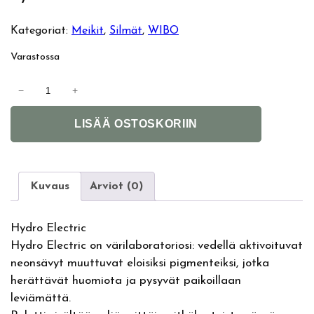
Kategoriat:
Meikit
, 
Silmät
, 
WIBO
Varastossa
W
−
+
I
A
B
LISÄÄ OSTOSKORIIN
l
O
t
H
e
y
r
d
Kuvaus
Arviot (0)
n
r
a
o
Hydro Electric
t
E
Hydro Electric on värilaboratoriosi: vedellä aktivoituvat
i
l
neonsävyt muuttuvat eloisiksi pigmenteiksi, jotka
v
e
herättävät huomiota ja pysyvät paikoillaan
e
c
leviämättä.
:
t