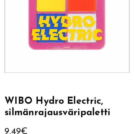
WIBO Hydro Electric,
silmänrajausväripaletti
9,49
€