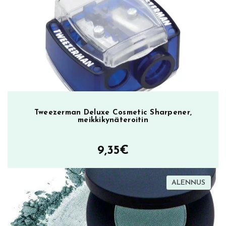
oli:
on:
24,85€.
18,00€.
Tweezerman Deluxe Cosmetic Sharpener,
meikkikynäteroitin
9,35
€
TUOT
ALENNUS
ALEN