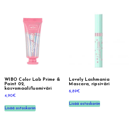
WIBO Color Lab Prime &
Lovely Lashmania
Paint 02,
Mascara, ripsiväri
kasvomaali/luomiväri
6,89
€
4,90
€
Lisää ostoskoriin
Lisää ostoskoriin