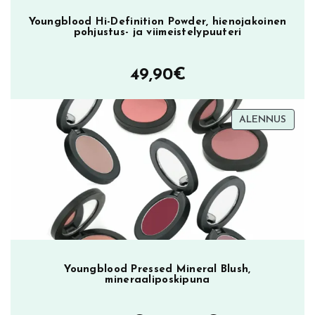
Youngblood Hi-Definition Powder, hienojakoinen
pohjustus- ja viimeistelypuuteri
49,90
€
TUOT
ALENNUS
ALEN
Youngblood Pressed Mineral Blush,
mineraaliposkipuna