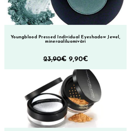
Youngblood Pressed Individual Eyeshadow Jewel,
mineraaliluomiväri
Alkuperäinen
Nykyinen
23,90
€
9,90
€
hinta
hinta
oli:
on:
23,90€.
9,90€.