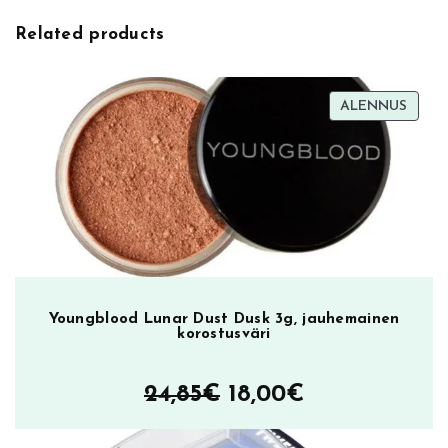
Related products
TUOT
ALENNUS
ALEN
Youngblood Lunar Dust Dusk 3g, jauhemainen
korostusväri
Alkuperäinen
Nykyinen
24,85
€
18,00
€
hinta
hinta