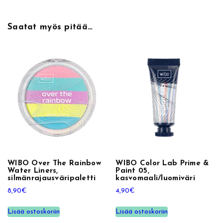
i
p
Saatat myös pitää…
a
l
e
t
t
i
m
ä
ä
r
ä
WIBO Over The Rainbow
WIBO Color Lab Prime &
Water Liners,
Paint 05,
silmänrajausväripaletti
kasvomaali/luomiväri
8,90
€
4,90
€
Lisää ostoskoriin
Lisää ostoskoriin