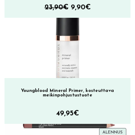
r
Alkuperäinen
Nykyinen
23,90
€
9,90
€
ä
hinta
hinta
oli:
on:
23,90€.
9,90€.
Youngblood Mineral Primer, kosteuttava
meikinpohjustustuote
49,95
€
TUOT
ALENNUS