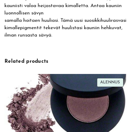
g
kauniisti valoa heijastavaa kimalletta. Antaa kauniin
v
f
luonnollisen sävyn
e
o
samalla hoitaen huuliasi. Tämä uusi suosikkihuulirasvasi
:
r
kimallepigmentit tekevät huulistasi kauniin hehkuvat,
y
ilman runsasta sävyä.
o
u
S
h
Related products
i
m
m
TUOT
ALENNUS
e
ALEN
r
i
n
g
L
i