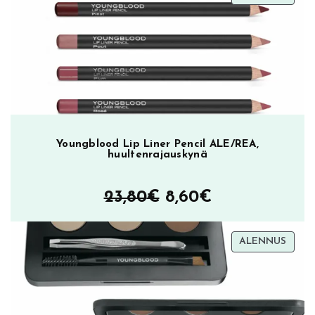
ALEN
Youngblood Lip Liner Pencil ALE/REA,
huultenrajauskynä
Alkuperäinen
Nykyinen
23,80
€
8,60
€
hinta
hinta
TUOT
ALENNUS
oli:
on:
ALEN
23,80€.
8,60€.