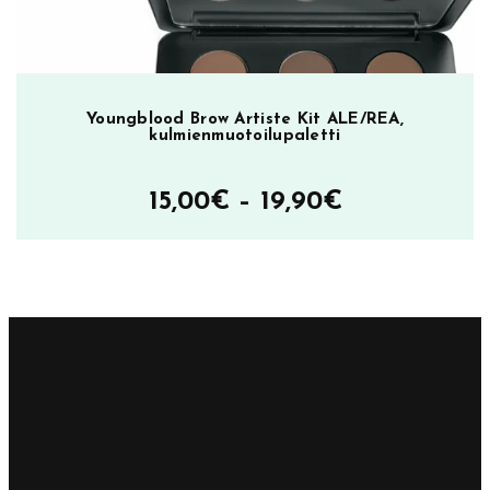
Youngblood Brow Artiste Kit ALE/REA,
kulmienmuotoilupaletti
Hintaluokka
15,00
€
–
19,90
€
15,00€
–
19,90€