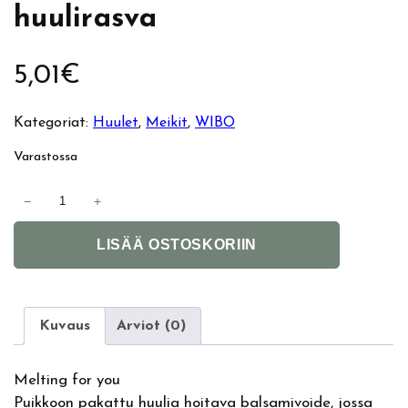
huulirasva
5,01
€
Kategoriat:
Huulet
, 
Meikit
, 
WIBO
Varastossa
W
−
+
I
A
B
LISÄÄ OSTOSKORIIN
l
O
t
M
e
e
r
l
Kuvaus
Arviot (0)
n
t
a
i
Melting for you
t
n
Puikkoon pakattu huulia hoitava balsamivoide, jossa
i