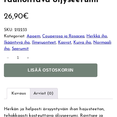
rauhoittava öljyseerumi
26,90
€
SKU:
212233
Kategoriat:
Apoem
, 
Couperosa ja Rosacea
, 
Herkkä iho
, 
Ikääntyvä iho
, 
Ilmejuonteet
, 
Kasvot
, 
Kuiva iho
, 
Normaali
iho
, 
Seerumit
A
−
+
p
A
o
LISÄÄ OSTOSKORIIN
l
e
t
m
e
C
r
a
Kuvaus
Arviot (0)
n
l
a
m
Herkän ja helposti ärsyyntyväin ihon hajusteeton,
t
R
tehokkaasti kosteuttava öljyseerumi. Ravitsee ja
i