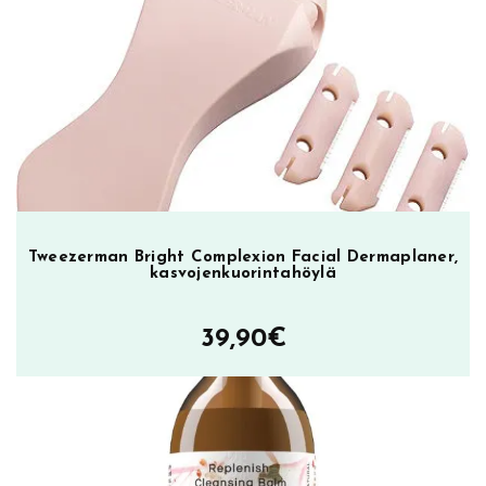
v
a
ö
l
j
y
s
e
e
r
Tweezerman Bright Complexion Facial Dermaplaner,
u
kasvojenkuorintahöylä
m
i
39,90
€
m
ä
ä
r
ä