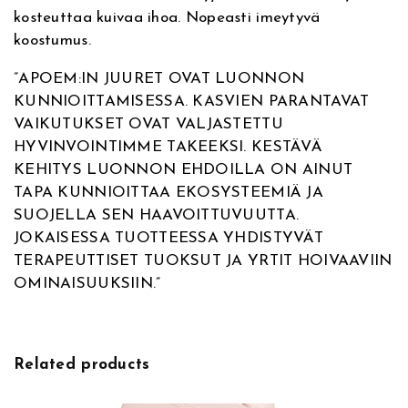
o
kosteuttaa kuivaa ihoa. Nopeasti imeytyvä
v
s
koostumus.
e
e
:
H
”APOEM:IN JUURET OVAT LUONNON
i
KUNNIOITTAMISESSA. KASVIEN PARANTAVAT
p
VAIKUTUKSET OVAT VALJASTETTU
O
HYVINVOINTIMME TAKEEKSI. KESTÄVÄ
i
KEHITYS LUONNON EHDOILLA ON AINUT
l
TAPA KUNNIOITTAA EKOSYSTEEMIÄ JA
,
SUOJELLA SEN HAAVOITTUVUUTTA.
r
JOKAISESSA TUOTTEESSA YHDISTYVÄT
a
TERAPEUTTISET TUOKSUT JA YRTIT HOIVAAVIIN
u
OMINAISUUKSIIN.”
h
o
i
t
Related products
t
a