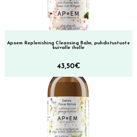
Apoem Replenishing Cleansing Balm, puhdistustuote
kuivalle iholle
43,50
€