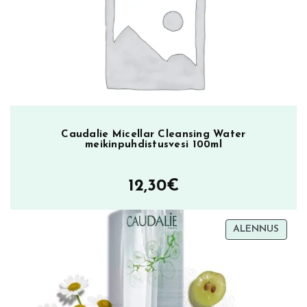
Caudalie Micellar Cleansing Water
meikinpuhdistusvesi 100ml
12,30
€
TUOT
ALENNUS
ALEN