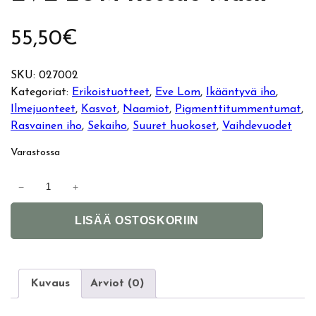
55,50
€
SKU:
027002
Kategoriat:
Erikoistuotteet
, 
Eve Lom
, 
Ikääntyvä iho
, 
Ilmejuonteet
, 
Kasvot
, 
Naamiot
, 
Pigmenttitummentumat
, 
Rasvainen iho
, 
Sekaiho
, 
Suuret huokoset
, 
Vaihdevuodet
Varastossa
E
−
+
V
A
E
LISÄÄ OSTOSKORIIN
l
L
t
O
e
M
r
R
Kuvaus
Arviot (0)
n
e
a
s