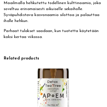
Maailmalla hehkutettu todellinen kulttinaamio, joka
t
c
soveltuu erinomaisesti aikuiselle sekaiholle.
i
u
Syväpuhdistava kasvonaamio silottaa ja palauttaa
v
e
iholle hehkun.
e
M
:
a
Parhaat tulokset saadaan, kun tuotetta käytetään
s
kaksi kertaa viikossa.
k
m
ä
ä
Related products
r
ä