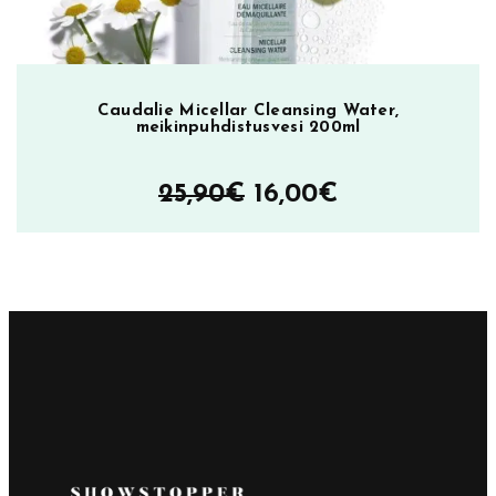
Caudalie Micellar Cleansing Water,
meikinpuhdistusvesi 200ml
Alkuperäinen
Nykyinen
25,90
€
16,00
€
hinta
hinta
oli:
on:
25,90€.
16,00€.