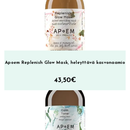
Apoem Replenish Glow Mask, heleyttävä kasvonaamio
43,50
€