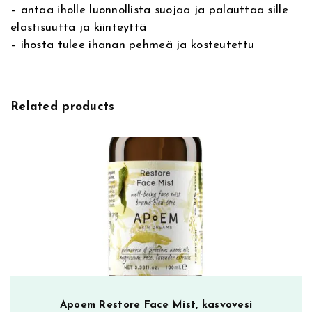
l
,
– antaa iholle luonnollista suojaa ja palauttaa sille
e
elastisuutta ja kiinteyttä
a
i
0
– ihosta tulee ihanan pehmeä ja kosteutettu
n
:
0
s
e
5
€
r
Related products
m
3
.
ä
ä
,
r
ä
5
0
€
.
Apoem Restore Face Mist, kasvovesi