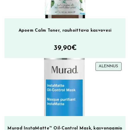
Apoem Calm Toner, rauhoittava kasvovesi
39,90
€
TUOT
ALENNUS
ALEN
Murad InstaMatte™ Oil-Control Mask, kasvonaamio