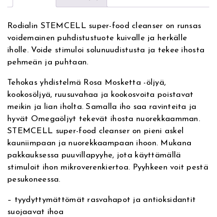
i
h
n
T
a
E
n
i
Rodialin STEMCELL super-food cleanser on runsas
t
M
voidemainen puhdistustuote kuivalle ja herkälle
i
C
e
n
iholle. Voide stimuloi solunuudistusta ja tekee ihosta
v
E
pehmeän ja puhtaan.
e
L
n
t
:
L
Tehokas yhdistelmä Rosa Mosketta -öljyä,
h
a
s
kookosöljyä, ruusuvahaa ja kookosvoita poistavat
u
meikin ja lian iholta. Samalla iho saa ravinteita ja
i
o
p
hyvät Omegaöljyt tekevät ihosta nuorekkaamman.
e
n
n
STEMCELL super-food cleanser on pieni askel
r
kauniimpaan ja nuorekkaampaan ihoon. Mukana
-
t
:
pakkauksessa puuvillapyyhe, jota käyttämällä
f
stimuloit ihon mikroverenkiertoa. Pyyhkeen voit pestä
o
a
2
pesukoneessa.
o
d
o
5
– tyydyttymättömät rasvahapot ja antioksidantit
c
suojaavat ihoa
l