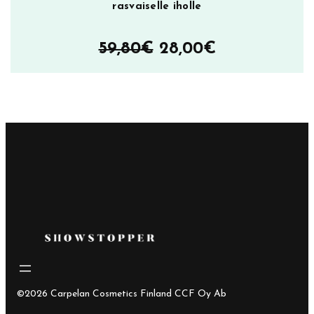
rasvaiselle iholle
Alkuperäinen
Nykyinen
59,80
€
28,00
€
hinta
hinta
oli:
on:
59,80€.
28,00€.
©2026 Carpelan Cosmetics Finland CCF Oy Ab