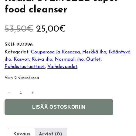
food cleanser
A
N
53,50
€
25,00
€
l
y
SKU:
223296
Kategoriat:
Couperosa ja Rosacea
, 
Herkkä iho
, 
Ikääntyvä
k
k
iho
, 
Kasvot
, 
Kuiva iho
, 
Normaali iho
, 
Outlet
, 
Puhdistustuotteet
, 
Vaihdevuodet
u
y
Vain 2 varastossa
p
i
R
−
+
e
n
o
A
d
LISÄÄ OSTOSKORIIN
r
e
l
i
t
a
ä
n
e
l
r
S
Kuvaus
Arviot (0)