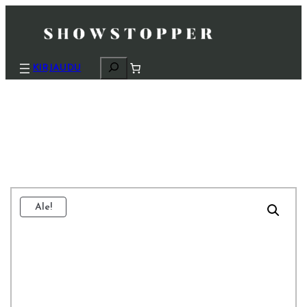
H
KIRJAUDU
a
k
u
Ale!