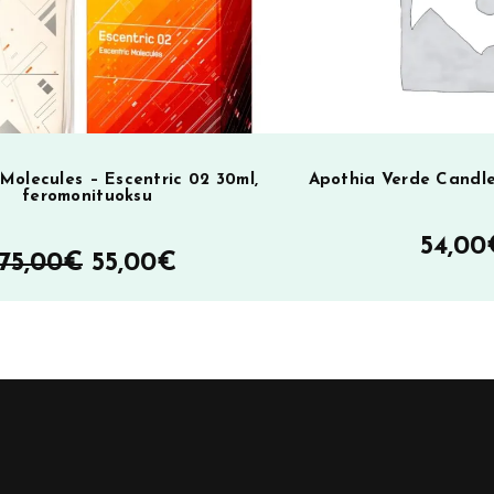
 Molecules – Escentric 02 30ml,
Apothia Verde Candle
feromonituoksu
54,00
Alkuperäinen
Nykyinen
75,00
€
55,00
€
hinta
hinta
oli:
on:
75,00€.
55,00€.