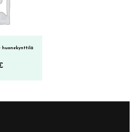
 huonekynttilä
€