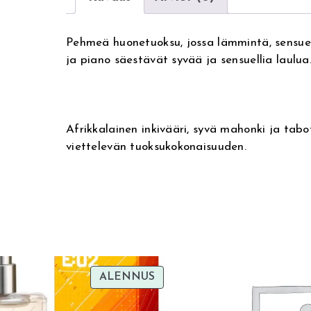
Pehmeä huonetuoksu, jossa lämmintä, sensue
ja piano säestävät syvää ja sensuellia laulua
Afrikkalainen inkivääri, syvä mahonki ja ta
viettelevän tuoksukokonaisuuden.
TUOTE
ALENNUS
SA
ALENNUKSESSA