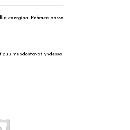
llia energiaa. Pehmeä basso
.
botipuu muodostavat yhdessä