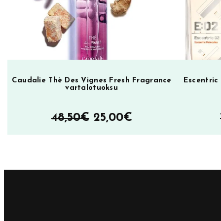
Caudalie Thè Des Vignes Fresh Fragrance
Escentric
vartalotuoksu
Alkuperäinen
Nykyinen
48,50
€
25,00
€
hinta
hinta
oli:
on:
48,50€.
25,00€.