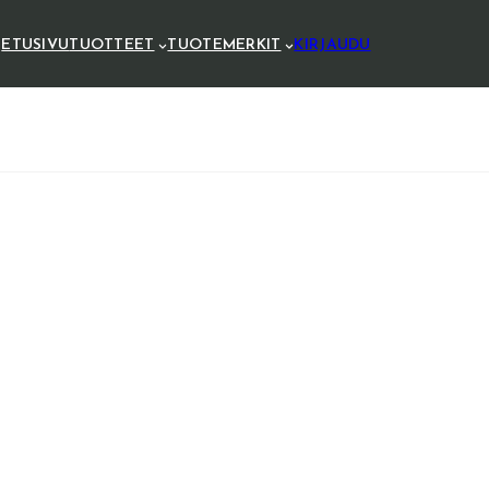
ETUSIVU
TUOTTEET
TUOTEMERKIT
KIRJAUDU