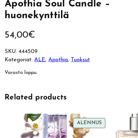
Apothia Soul Candle –
huonekynttilä
54,00
€
SKU:
444509
Kategoriat:
ALE
, 
Apothia
, 
Tuoksut
Varasto loppu
Related products
TUOTE
ALENNUS
ALENNUKSES