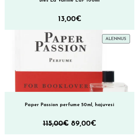
Bies La Vanille EdP 100ml
13,00
€
TUOT
ALENNUS
ALEN
Paper Passion perfume 50ml, hajuvesi
Alkuperäinen
Nykyinen
115,00
€
89,00
€
hinta
hinta