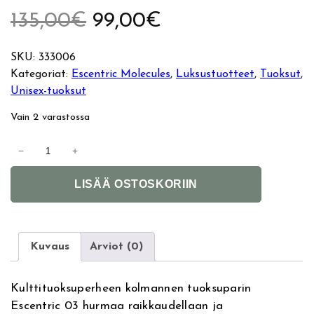
A
N
135,00
€
99,00
€
l
y
SKU:
333006
Kategoriat:
Escentric Molecules
, 
Luksustuotteet
, 
Tuoksut
, 
k
k
Unisex-tuoksut
u
y
Vain 2 varastossa
p
i
E
−
+
s
e
n
A
c
LISÄÄ OSTOSKORIIN
l
e
r
e
t
n
e
t
ä
n
r
r
Kuvaus
Arviot (0)
n
i
i
h
a
c
Kulttituoksuperheen kolmannen tuoksuparin
t
M
n
i
Escentric 03 hurmaa raikkaudellaan ja
i
o