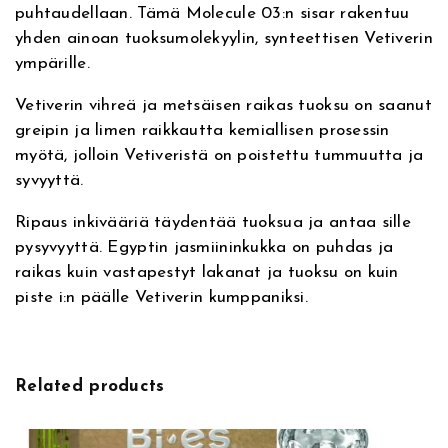
puhtaudellaan. Tämä Molecule 03:n sisar rakentuu
v
l
e
n
yhden ainoan tuoksumolekyylin, synteettisen Vetiverin
e
e
ympärille.
:
c
n
t
u
Vetiverin vihreä ja metsäisen raikas tuoksu on saanut
h
a
l
greipin ja limen raikkautta kemiallisen prosessin
e
myötä, jolloin Vetiveristä on poistettu tummuutta ja
i
o
s
syvyyttä.
–
n
n
E
Ripaus inkivääriä täydentää tuoksua ja antaa sille
s
pysyvyyttä. Egyptin jasmiininkukka on puhdas ja
t
:
c
raikas kuin vastapestyt lakanat ja tuoksu on kuin
e
a
9
piste i:n päälle Vetiverin kumppaniksi.
n
t
o
9
r
i
l
,
Related products
c
0
i
0