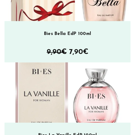
s
u
m
ä
ä
Bies Bella EdP 100ml
r
ä
Alkuperäinen
Nykyinen
9,90
€
7,90
€
hinta
hinta
oli:
on:
9,90€.
7,90€.