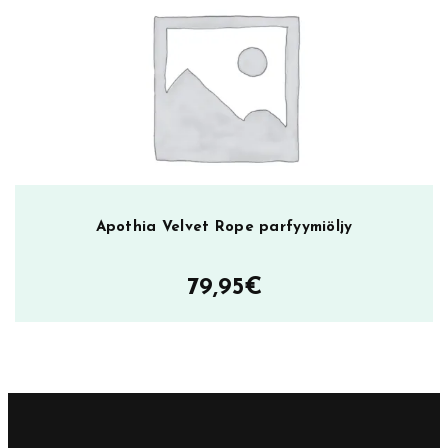
oli:
on:
115,00€.
89,00€.
Apothia Velvet Rope parfyymiöljy
79,95
€