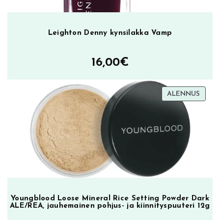
Leighton Denny kynsilakka Vamp
16,00
€
TUOT
ALENNUS
ALEN
Youngblood Loose Mineral Rice Setting Powder Dark
ALE/REA, jauhemainen pohjus- ja kiinnityspuuteri 12g