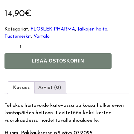
14,90
€
Kategoriat:
FLOSLEK PHARMA
, 
Jalkojen hoito
, 
Tuotemerkit
, 
Vartalo
B
−
+
a
A
l
LISÄÄ OSTOSKORIIN
l
e
t
r
e
i
r
n
Kuvaus
Arviot (0)
n
a
a
H
Tehokas hoitovoide kätevässä puikossa halkeilevien
t
e
kantapäiden hoitoon. Levitetään kaksi kertaa
i
e
vuorokaudessa hoidettavalle ihoalueelle.
v
l
e
T
Huom. Pakkauksessa päiväys 07.2025