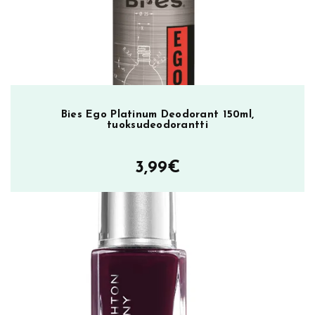
ä
Bies Ego Platinum Deodorant 150ml,
tuoksudeodorantti
3,99
€