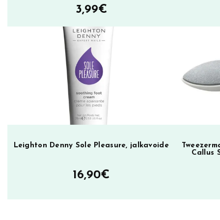
3,99
€
e
o
d
o
r
a
n
t
,
t
u
Leighton Denny Sole Pleasure, jalkavoide
Tweezerma
Callus 
o
k
16,90
€
s
u
d