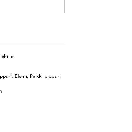
ehille.
puri, Elemi, Pinkki pippuri,
n