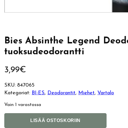
Bies Absinthe Legend Deod
tuoksudeodorantti
3,99
€
SKU:
847065
Kategoriat:
BI-ES
, 
Deodorantit
, 
Miehet
, 
Vartalo
Vain 1 varastossa
B
A
LISÄÄ OSTOSKORIIN
i
l