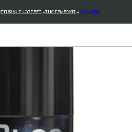
ETUSIVU
TUOTTEET
TUOTEMERKIT
KIRJAUDU