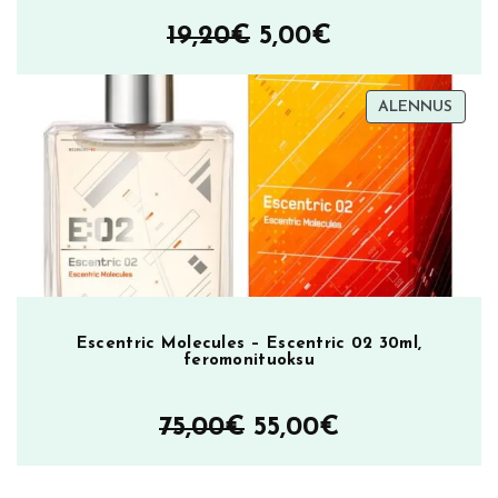
Alkuperäinen
Nykyinen
19,20
€
5,00
€
hinta
hinta
TUOT
ALENNUS
oli:
on:
ALEN
19,20€.
5,00€.
Escentric Molecules – Escentric 02 30ml,
feromonituoksu
Alkuperäinen
Nykyinen
75,00
€
55,00
€
hinta
hinta