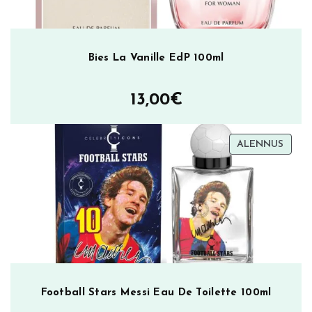
Bies La Vanille EdP 100ml
13,00
€
TUOT
ALENNUS
ALEN
Football Stars Messi Eau De Toilette 100ml