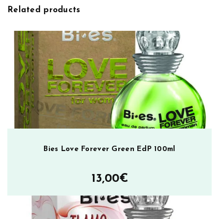
o
Related products
w
E
d
P
1
0
0
m
l
m
ä
ä
Bies Love Forever Green EdP 100ml
r
ä
13,00
€