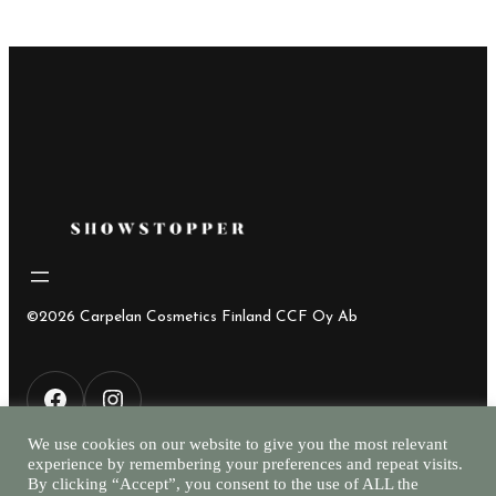
oli:
on:
75,00€.
55,00€.
©2026 Carpelan Cosmetics Finland CCF Oy Ab
F
I
We use cookies on our website to give you the most relevant
experience by remembering your preferences and repeat visits.
a
n
By clicking “Accept”, you consent to the use of ALL the