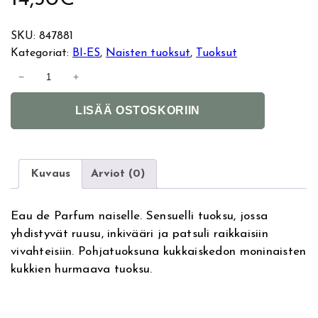
SKU:
847881
Kategoriat:
BI-ES
, 
Naisten tuoksut
, 
Tuoksut
B
−
+
i
A
e
LISÄÄ OSTOSKORIIN
l
s
t
B
e
l
r
o
Kuvaus
Arviot (0)
n
s
a
s
Eau de Parfum naiselle. Sensuelli tuoksu, jossa
t
o
yhdistyvät ruusu, inkivääri ja patsuli raikkaisiin
i
m
vivahteisiin. Pohjatuoksuna kukkaiskedon moninaisten
v
M
kukkien hurmaava tuoksu.
e
e
:
a
d