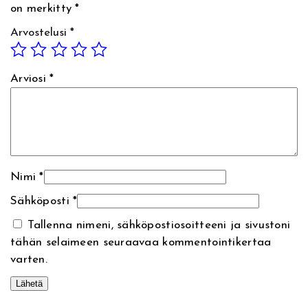
on merkitty
*
u
t
Arvostelusi
*
e
B
o
Arviosi
*
d
y
M
i
s
Nimi
*
t
1
Sähköposti
*
0
Tallenna nimeni, sähköpostiosoitteeni ja sivustoni
0
tähän selaimeen seuraavaa kommentointikertaa
m
varten.
l
,
v
A