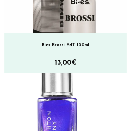
Bies Brossi EdT 100ml
13,00
€