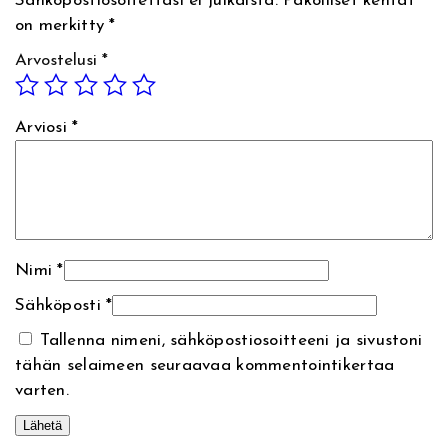
Sähköpostiosoitettasi ei julkaista.
Pakolliset kentät
:
o
on merkitty
*
d
o
Arvostelusi
*
r
a
n
Arviosi
*
t
1
5
0
m
Nimi
*
l
,
Sähköposti
*
t
Tallenna nimeni, sähköpostiosoitteeni ja sivustoni
u
tähän selaimeen seuraavaa kommentointikertaa
o
varten.
k
s
u