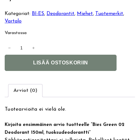
Kategoriat:
BI-ES
, 
Deodorantit
, 
Miehet
, 
Tuotemerkit
, 
Vartalo
Varastossa
B
−
+
i
A
e
LISÄÄ OSTOSKORIIN
l
s
t
G
e
r
r
e
Arviot (0)
n
e
a
n
Tuotearvioita ei vielä ole.
t
0
i
2
Kirjoita ensimmäinen arvio tuotteelle “Bies Green 02
v
D
Deodorant 150ml, tuoksudeodorantti”
e
e