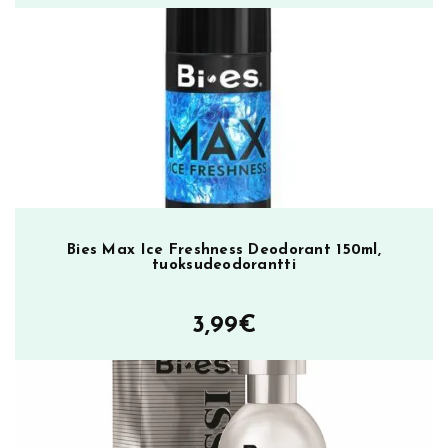
hinta
hinta
oli:
on:
8,95€.
2,00€.
Bies Max Ice Freshness Deodorant 150ml,
tuoksudeodorantti
3,99
€