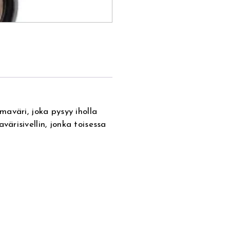
aväri, joka pysyy iholla
risivellin, jonka toisessa