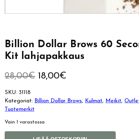
Billion Dollar Brows 60 Sec
Kit lahjapakkaus
A
N
28,00
€
18,00
€
l
y
SKU:
31118
Kategoriat:
Billion Dollar Brows
, 
Kulmat
, 
Meikit
, 
Outle
k
k
Tuotemerkit
u
y
Vain 1 varastossa
p
i
B
A