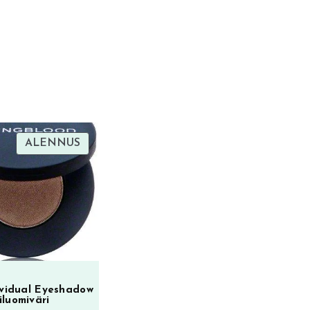
TUOTE
ALENNUS
ALENNUKSESSA
ividual Eyeshadow
iluomiväri