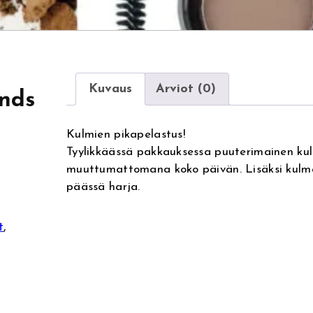
Kuvaus
Arviot (0)
onds
Kulmien pikapelastus!
Tyylikkäässä pakkauksessa puuterimainen kulm
muuttumattomana koko päivän. Lisäksi kulmavä
päässä harja.
t
, 