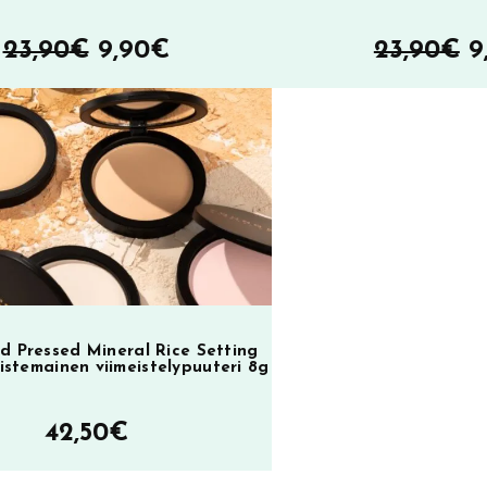
Alkuperäinen
Nykyinen
A
23,90
€
9,90
€
23,90
€
9
hinta
hinta
h
oli:
on:
ol
23,90€.
9,90€.
2
d Pressed Mineral Rice Setting
istemainen viimeistelypuuteri 8g
42,50
€