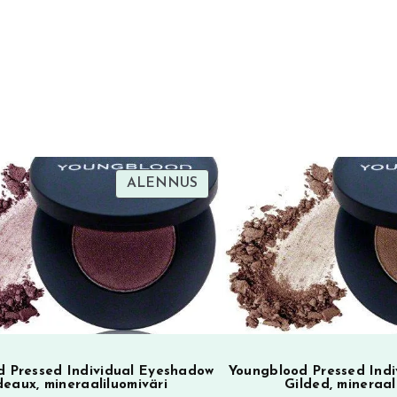
TUOTE
ALENNUS
SA
ALENNUKSESSA
 Pressed Individual Eyeshadow
Youngblood Pressed Ind
deaux, mineraaliluomiväri
Gilded, mineraal