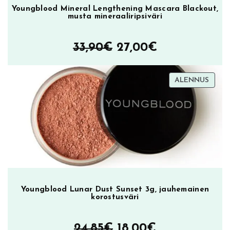
t
:
Youngblood Mineral Lengthening Mascara Blackout,
musta mineraaliripsiväri
a
4
Alkuperäinen
Nykyinen
33,90
€
27,00
€
o
,
hinta
hinta
l
5
TUOT
ALENNUS
oli:
on:
ALEN
i
0
33,90€.
27,00€.
:
€
1
.
2
Youngblood Lunar Dust Sunset 3g, jauhemainen
,
korostusväri
5
Alkuperäinen
Nykyinen
24,85
€
18,00
€