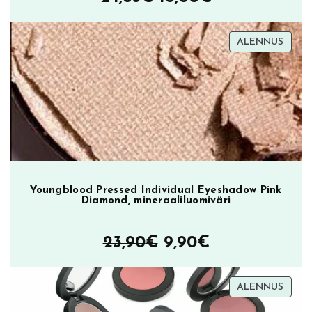
0
hinta
hinta
TUOT
ALENNUS
€
oli:
on:
ALEN
24,85€.
18,00€.
.
Youngblood Pressed Individual Eyeshadow Pink
Diamond, mineraaliluomiväri
Alkuperäinen
Nykyinen
23,90
€
9,90
€
hinta
hinta
TUOT
ALENNUS
oli:
on:
ALEN