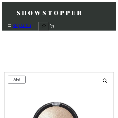
H
KIRJAUDU
a
k
u
Ale!