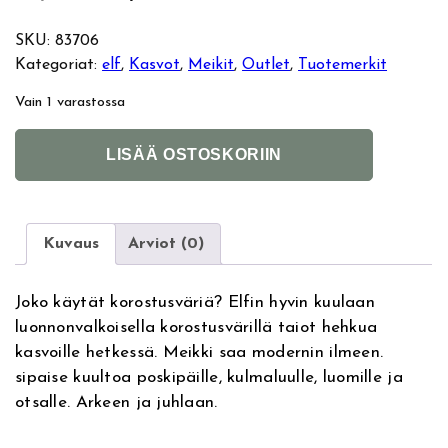
l
y
SKU:
83706
Kategoriat:
elf
, 
Kasvot
, 
Meikit
, 
Outlet
, 
Tuotemerkit
k
k
Vain 1 varastossa
u
y
E
A
LISÄÄ OSTOSKORIIN
p
i
l
l
f
t
e
n
B
e
a
r
Kuvaus
Arviot (0)
r
e
k
n
e
a
ä
n
Joko käytät korostusväriä? Elfin hyvin kuulaan
d
t
luonnonvalkoisella korostusvärillä taiot hehkua
H
i
i
h
kasvoille hetkessä. Meikki saa modernin ilmeen.
i
v
sipaise kuultoa poskipäille, kulmaluulle, luomille ja
g
e
n
i
otsalle. Arkeen ja juhlaan.
h
:
l
e
n