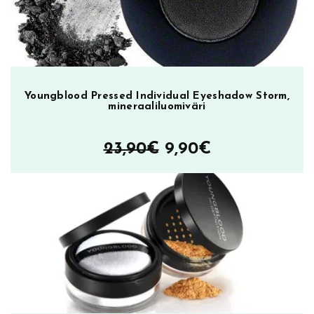
Youngblood Pressed Individual Eyeshadow Storm,
mineraaliluomiväri
Alkuperäinen
Nykyinen
23,90
€
9,90
€
hinta
hinta
oli:
on:
23,90€.
9,90€.