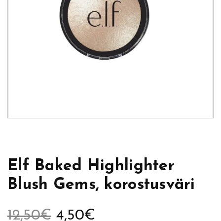
Elf Baked Highlighter
Blush Gems, korostusväri
A
N
12,50
€
4,50
€