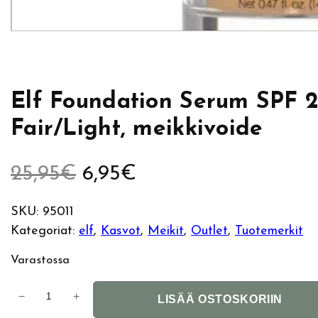
Elf Foundation Serum SPF 
Fair/Light, meikkivoide
A
N
25,95
€
6,95
€
l
y
SKU:
95011
Kategoriat:
elf
, 
Kasvot
, 
Meikit
, 
Outlet
, 
Tuotemerkit
k
k
Varastossa
u
y
E
−
+
p
i
LISÄÄ OSTOSKORIIN
l