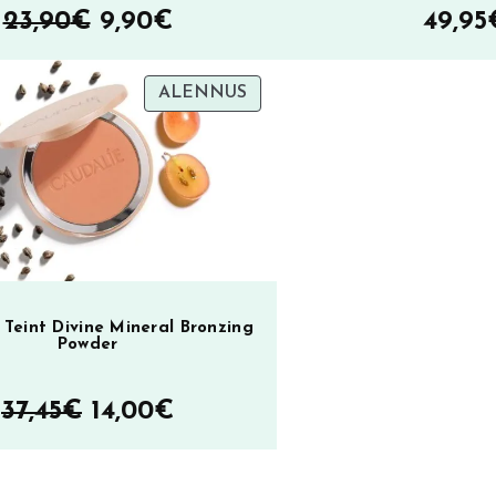
Alkuperäinen
Nykyinen
23,90
€
9,90
€
49,95
hinta
hinta
TUOTE
ALENNUS
oli:
on:
ALENNUKSESSA
23,90€.
9,90€.
 Teint Divine Mineral Bronzing
Powder
Alkuperäinen
Nykyinen
37,45
€
14,00
€
hinta
hinta
oli:
on: