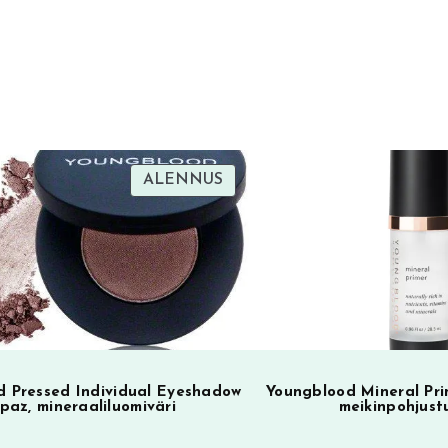
t
e
r
n
a
t
i
TUOTE
ALENNUS
SA
ALENNUKSESSA
v
e
:
 Pressed Individual Eyeshadow
Youngblood Mineral Pri
paz, mineraaliluomiväri
meikinpohjust