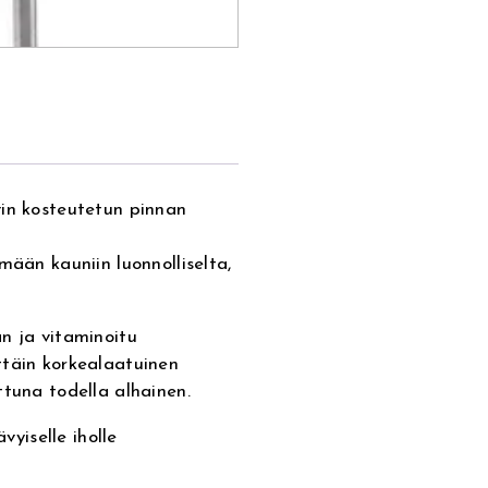
vin kosteutetun pinnan
mään kauniin luonnolliselta,
n ja vitaminoitu
ttäin korkealaatuinen
ttuna todella alhainen.
vyiselle iholle