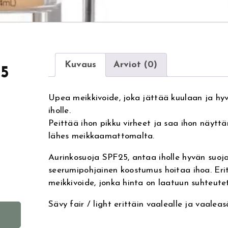
Kuvaus
Arviot (0)
25
Upea meikkivoide, joka jättää kuulaan ja hy
iholle.
Peittää ihon pikku virheet ja saa ihon näyttä
lähes meikkaamattomalta.
Aurinkosuoja SPF25, antaa iholle hyvän suoja
seerumipohjainen koostumus hoitaa ihoa. Eri
meikkivoide, jonka hinta on laatuun suhteute
Sävy fair / light erittäin vaalealle ja vaaleasä
A
l