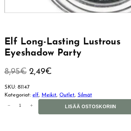
Elf Long-Lasting Lustrous
Eyeshadow Party
A
N
8,95
€
2,49
€
l
y
SKU:
81147
Kategoriat:
elf
, 
Meikit
, 
Outlet
, 
Silmät
k
k
E
−
+
LISÄÄ OSTOSKORIIN
u
y
l
f
p
i
L