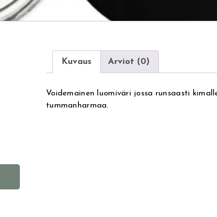
Kuvaus
Arviot (0)
Voidemainen luomiväri jossa runsaasti kimall
tummanharmaa.
A
l
t
e