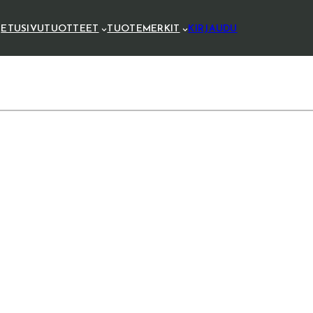
ETUSIVU
TUOTTEET
TUOTEMERKIT
KIRJAUDU