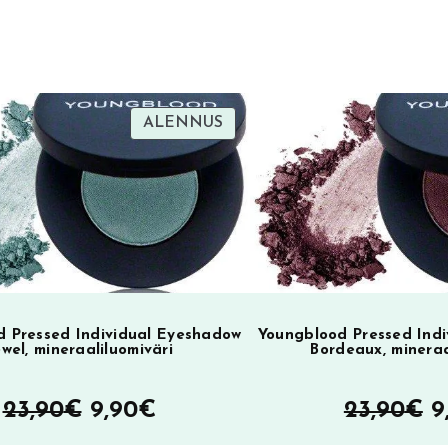
r
n
a
t
i
TUOTE
ALENNUS
SA
ALENNUKSESSA
v
e
:
 Pressed Individual Eyeshadow
Youngblood Pressed Ind
ewel, mineraaliluomiväri
Bordeaux, mineraa
Alkuperäinen
Nykyinen
A
23,90
€
9,90
€
23,90
€
9
hinta
hinta
h