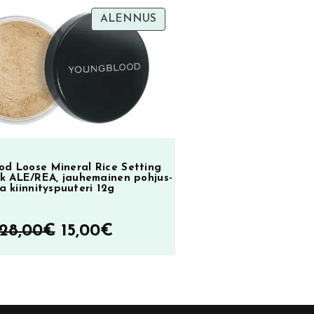
TUOTE
ALENNUS
oli:
on:
ol
ALENNUKSESSA
23,90€.
9,90€.
2
od Loose Mineral Rice Setting
k ALE/REA, jauhemainen pohjus-
ja kiinnityspuuteri 12g
Alkuperäinen
Nykyinen
28,00
€
15,00
€
hinta
hinta
oli:
on:
28,00€.
15,00€.